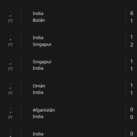
-
6
India
-
1
Bután
FT
-
1
India
-
2
Singapur
FT
-
1
Singapur
-
1
India
FT
-
1
Omán
-
1
India
FT
-
0
Afganistán
-
0
India
FT
-
0
India
-