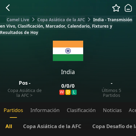
Camel Live
Copa Asiática de la AFC
India - Transmisión
en Vivo, Clasificación, Marcador, Calendario, Fixtures y
Resultados de Hoy
India
Pos
-
-
0
/
0
/
0
Copa Asiática de
Últimos 5
W
D
L
la AFC
>
Partidos
Partidos
Información
Clasificación
Noticias
Ac
All
Copa Asiática de la AFC
Copa Desafío de 