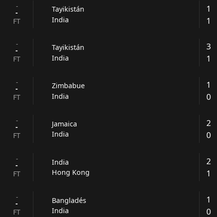
-
1
Tayikistán
-
1
India
FT
-
3
Tayikistán
-
1
India
FT
-
1
Zimbabue
-
0
India
FT
-
2
Jamaica
-
0
India
FT
-
2
India
-
1
Hong Kong
FT
-
1
Bangladés
-
0
India
FT