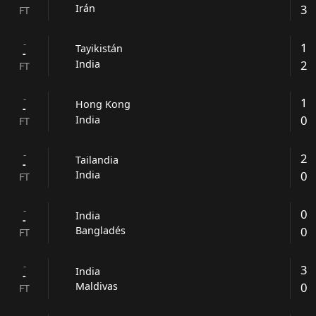
3
Irán
FT
-
1
Tayikistán
-
2
India
FT
-
1
Hong Kong
-
0
India
FT
-
2
Tailandia
-
0
India
FT
-
0
India
-
0
Bangladés
FT
-
3
India
-
0
Maldivas
FT