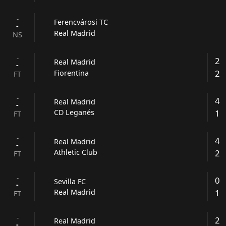
-
Ferencvárosi TC
-
Real Madrid
NS
-
2
Real Madrid
-
2
Fiorentina
FT
-
4
Real Madrid
-
1
CD Leganés
FT
-
4
Real Madrid
-
2
Athletic Club
FT
-
0
Sevilla FC
-
1
Real Madrid
FT
-
2
Real Madrid
-