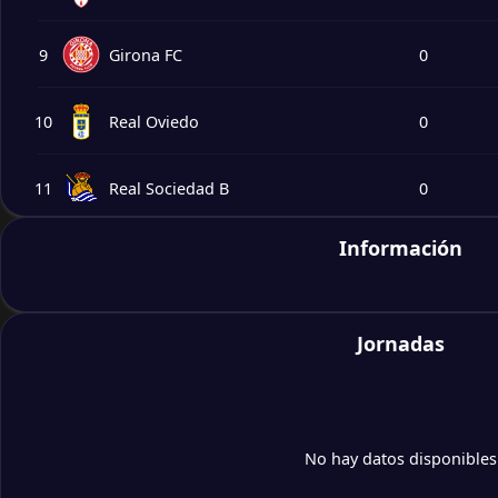
9
Girona FC
0
10
Real Oviedo
0
11
Real Sociedad B
0
Información
12
Cádiz
0
13
Castellón
0
Jornadas
14
Córdoba
0
15
UD Las Palmas
0
No hay datos disponibles