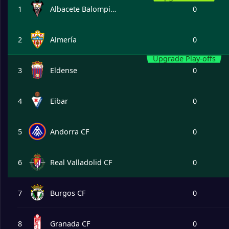
1
Albacete Balompié SAD
0
2
Almería
0
Upgrade Play-offs
3
Eldense
0
4
Eibar
0
5
Andorra CF
0
6
Real Valladolid CF
0
7
Burgos CF
0
8
Granada CF
0