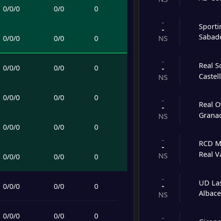
0
/
0
/
0
0
/
0
0
-
Sporti
-
Sabade
0
/
0
/
0
0
/
0
0
NS
-
Real S
0
/
0
/
0
0
/
0
0
-
Castel
NS
0
/
0
/
0
0
/
0
0
-
Real O
-
Grana
NS
0
/
0
/
0
0
/
0
0
-
RCD M
-
Real V
NS
0
/
0
/
0
0
/
0
0
-
UD La
-
0
/
0
/
0
0
/
0
0
Albac
NS
0
/
0
/
0
0
/
0
0
-