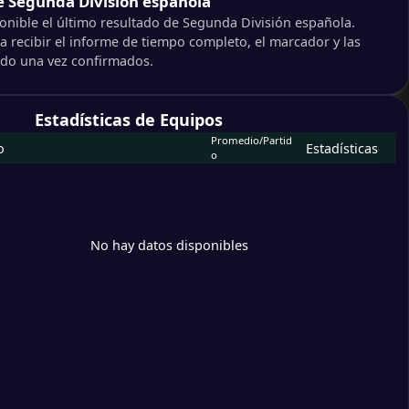
e Segunda División española
onible el último resultado de Segunda División española.
fe
 recibir el informe de tiempo completo, el marcador y las
ía
tido una vez confirmados.
ng de Gijón
Estadísticas de Equipos
s CF
Promedio/Partid
o
Estadísticas
o
viedo
ganés
da CF
No hay datos disponibles
allorca
se
alladolid CF