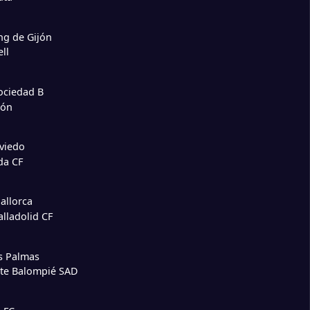
ng de Gijón
ll
ociedad B
lón
viedo
da CF
allorca
alladolid CF
s Palmas
ete Balompié SAD