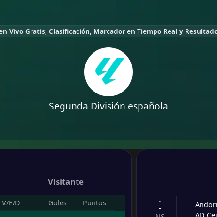
en Vivo Gratis, Clasificación, Marcador en Tiempo Real y Resultad
Segunda División española
Visitante
-
V/E/D
Goles
Puntos
Andor
-
AD Ce
NS