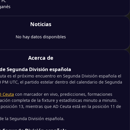
 FC
ganés
Noticias
fe
No hay datos disponibles
de Vigo B
Acerca de
de Segunda División española
s CF
ba
uta es el próximo encuentro en Segunda División española el
0 PM UTC, el partido estelar dentro del calendario de Segunda
ía
D Ceuta
con marcador en vivo, predicciones, formaciones
se
ción completa de la fixture y estadísticas minuto a minuto.
posición 13, mientras que AD Ceuta está en la posición 11 de
de Vigo B
 de la Segunda División española.
ra CF