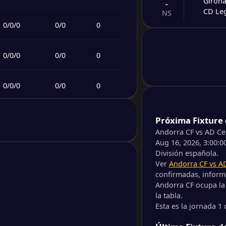
Girona
-
CD Le
NS
0
/
0
/
0
0
/
0
0
-
Eibar
-
Teneri
NS
0
/
0
/
0
0
/
0
0
-
Cádiz
-
0
/
0
/
0
0
/
0
0
Celta 
NS
0
/
0
/
0
0
/
0
0
-
Próxima Fixture 
Burgo
-
Córdo
Andorra CF vs AD Ce
NS
Aug 16, 2026, 3:00:0
0
/
0
/
0
0
/
0
0
División española.
-
Almer
-
Ver
Andorra CF vs A
Elden
NS
confirmadas, informa
0
/
0
/
0
0
/
0
0
Andorra CF ocupa la 
la tabla.
-
Celta 
-
Esta es la jornada 1
0
/
0
/
0
0
/
0
0
Andor
NS