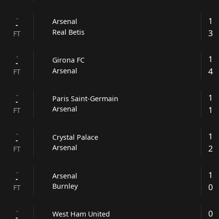
-
1
Arsenal
-
3
Real Betis
FT
-
1
Girona FC
-
4
Arsenal
FT
-
1
Paris Saint-Germain
-
1
Arsenal
FT
-
1
Crystal Palace
-
2
Arsenal
FT
-
1
Arsenal
-
0
Burnley
FT
-
0
West Ham United
-