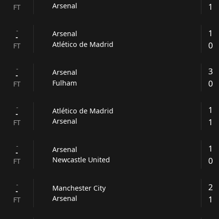
1
Arsenal
FT
-
1
Arsenal
-
0
Atlético de Madrid
FT
-
3
Arsenal
-
0
Fulham
FT
-
1
Atlético de Madrid
-
1
Arsenal
FT
-
1
Arsenal
-
0
Newcastle United
FT
-
2
Manchester City
-
1
Arsenal
FT