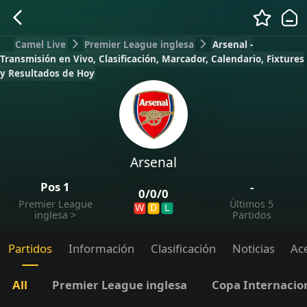
Camel Live
Premier League inglesa
Arsenal -
Transmisión en Vivo, Clasificación, Marcador, Calendario, Fixtures
y Resultados de Hoy
Arsenal
Pos
1
-
0
/
0
/
0
Premier League
Últimos 5
W
D
L
inglesa
>
Partidos
Partidos
Información
Clasificación
Noticias
Ac
All
Premier League inglesa
Copa Internacio