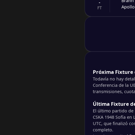
Brann
-
Apollo
FT
-
Panat
-
CSKA 1
FT
Próxima Fixture 
Todavía no hay detal
Conferencia de la UE
transmisiones, cuota
Última Fixture d
El último partido de
CSKA 1948 Sofía en L
UTC, que finalizó co
completo.