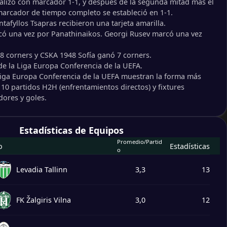
alizó con marcador 1-1, y después de la segunda mitad más el
marcador de tiempo completo se estableció en 1-1.
ntafyllos Tsapras recibieron una tarjeta amarilla.
có una vez por Panathinaikos. Georgi Rusev marcó una vez
.
8 corners y CSKA 1948 Sofía ganó 7 corners.
 de la Liga Europa Conferencia de la UEFA.
 Liga Europa Conferencia de la UEFA muestran la forma más
s 10 partidos H2H (enfrentamientos directos) y fixtures
dores y goles.
Estadísticas de Equipos
Promedio/Partid
o
Estadísticas
o
Levadia Tallinn
3,3
13
FK Žalgiris Vilna
3,0
12