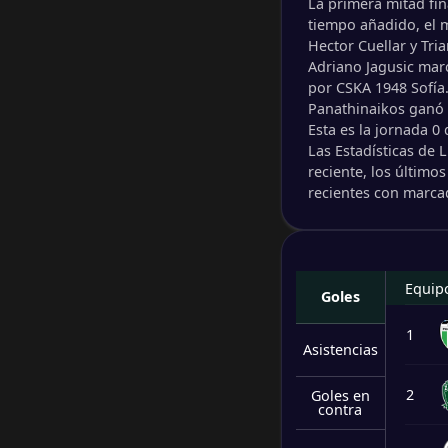
La primera mitad fin
tiempo añadido, el 
Hector Cuellar y Tria
Adriano Jagusic mar
por CSKA 1948 Sofía
Panathinaikos ganó 
Esta es la jornada 0
Las Estadísticas de
reciente, los último
recientes con marca
Equip
Goles
1
Asistencias
2
Goles en
contra