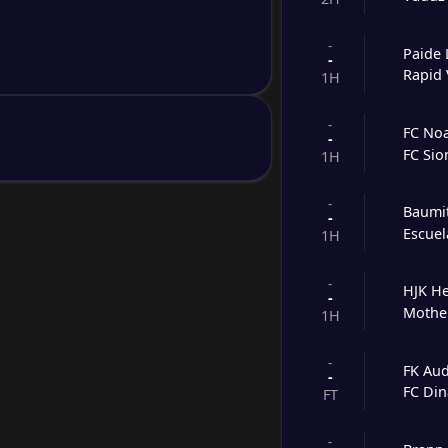
-
Paide
-
Rapid 
1H
-
FC No
-
FC Sio
1H
-
Baumit
-
Escuel
1H
-
HJK He
-
Mothe
1H
-
FK Aud
-
FC Din
FT
-