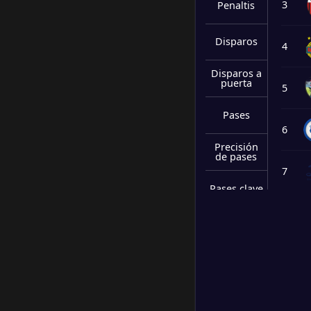
3
Penaltis
Disparos
4
Disparos a
puerta
5
Pases
6
Precisión
de pases
7
Pases clave
8
Intercepcio
nes
Disparos
9
bloqueado
s
10
Despejes