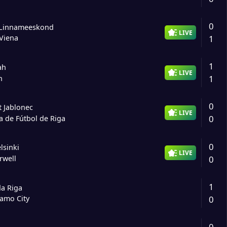
0
 Linnameeskond
LIVE
1
Viena
1
ah
LIVE
1
n
0
 Jablonec
LIVE
0
a de Fútbol de Riga
0
lsinki
LIVE
0
rwell
1
a Riga
0
amo City
0