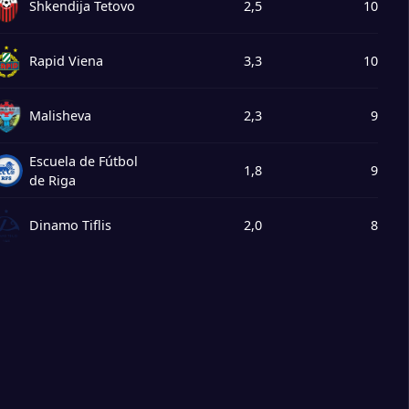
Shkendija Tetovo
2,5
10
Rapid Viena
3,3
10
Malisheva
2,3
9
Escuela de Fútbol
1,8
9
de Riga
Dinamo Tiflis
2,0
8
Mostrar más
FC Dinamo City
1,6
8
Riga FC
4,0
8
Apollon Limassol
2,7
8
FC