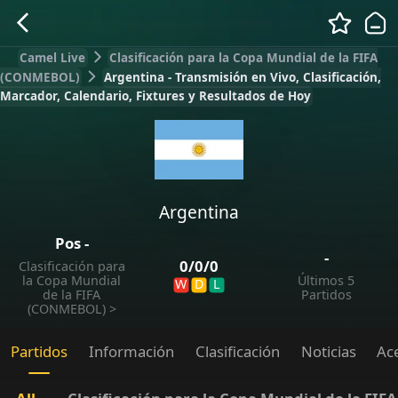
Camel Live
Clasificación para la Copa Mundial de la FIFA
(CONMEBOL)
Argentina - Transmisión en Vivo, Clasificación,
Marcador, Calendario, Fixtures y Resultados de Hoy
Argentina
Pos
-
-
0
/
0
/
0
Clasificación para
la Copa Mundial
Últimos 5
W
D
L
de la FIFA
Partidos
(CONMEBOL)
>
Partidos
Información
Clasificación
Noticias
Ac