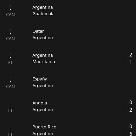
-
Argentina
-
Guatemala
CAN
-
Qatar
-
Argentina
CAN
-
2
Argentina
-
1
Mauritania
FT
-
España
-
Argentina
CAN
-
0
Angola
-
2
Argentina
FT
-
0
Puerto Rico
-
6
Argentina
FT