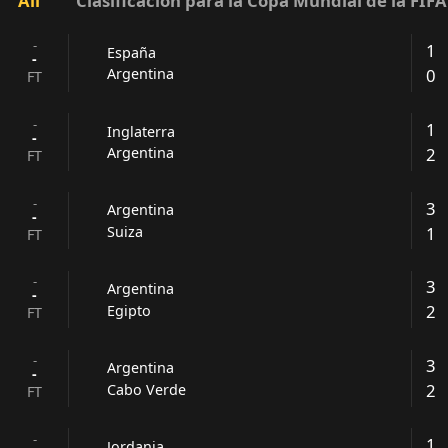
All
Clasificación para la Copa Mundial de la FI
-
1
España
-
0
Argentina
FT
-
1
Inglaterra
-
2
Argentina
FT
-
3
Argentina
-
1
Suiza
FT
-
3
Argentina
-
2
Egipto
FT
-
3
Argentina
-
2
Cabo Verde
FT
-
1
Jordania