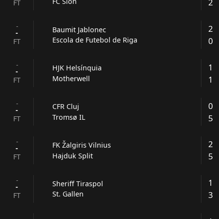
2
FC Sion
FT
-
2
Baumit Jablonec
-
0
Escola de Futebol de Riga
FT
-
1
HJK Helsínquia
-
1
Motherwell
FT
-
0
CFR Cluj
-
5
Tromsø IL
FT
-
2
FK Žalgiris Vilnius
-
5
Hajduk Split
FT
-
1
Sheriff Tiraspol
-
3
St. Gallen
FT
-