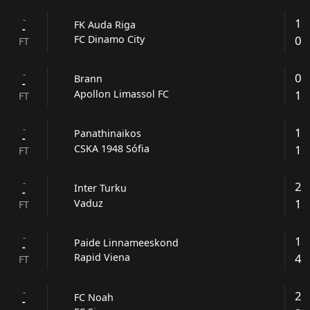
-
1
FK Auda Riga
-
0
FC Dinamo City
FT
-
0
Brann
-
1
Apollon Limassol FC
FT
-
1
Panathinaikos
-
1
CSKA 1948 Sófia
FT
-
2
Inter Turku
-
1
Vaduz
FT
-
1
Paide Linnameeskond
-
4
Rapid Viena
FT
-
2
FC Noah
-