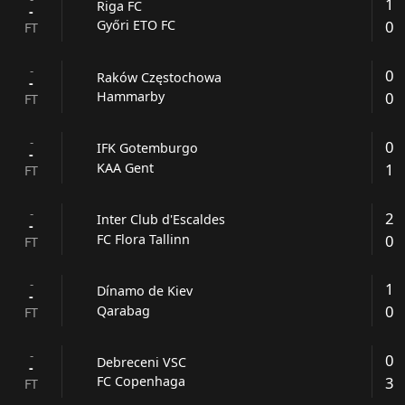
1
Riga FC
-
0
Győri ETO FC
FT
-
0
Raków Częstochowa
-
0
Hammarby
FT
-
0
IFK Gotemburgo
-
1
KAA Gent
FT
-
2
Inter Club d'Escaldes
-
0
FC Flora Tallinn
FT
-
1
Dínamo de Kiev
-
0
Qarabag
FT
-
0
Debreceni VSC
-
3
FC Copenhaga
FT