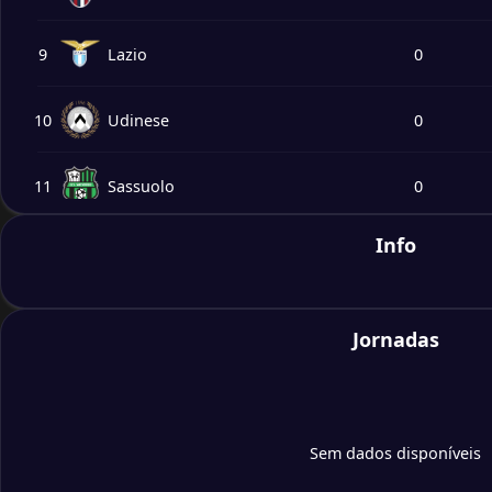
9
Lazio
0
10
Udinese
0
11
Sassuolo
0
Info
12
Torino
0
13
Parma
0
Jornadas
14
Cagliari
0
15
Fiorentina
0
Sem dados disponíveis