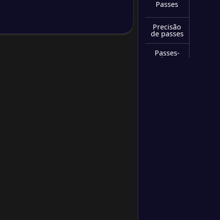
Passes
0
/
0
/
0
0
/
0
0
Precisão
de passes
0
/
0
/
0
0
/
0
0
Passes-
chave
0
/
0
/
0
0
/
0
0
Interceçõe
s
0
/
0
/
0
0
/
0
0
Remates
bloqueado
s
0
/
0
/
0
0
/
0
0
Cortes
Cartões
amarelos
Cartões
vermelhos
Bolas ao
poste