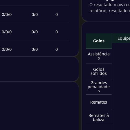
O resultado mais rec
relatório, resultado e
0
/
0
/
0
0
/
0
0
0
/
0
/
0
0
/
0
0
Equip
Golos
0
/
0
/
0
0
/
0
0
Assistência
s
0
/
0
/
0
0
/
0
0
Golos
sofridos
Grandes
0
/
0
/
0
0
/
0
0
penalidade
s
0
/
0
/
0
0
/
0
0
Remates
Remates à
0
/
0
/
0
0
/
0
0
baliza