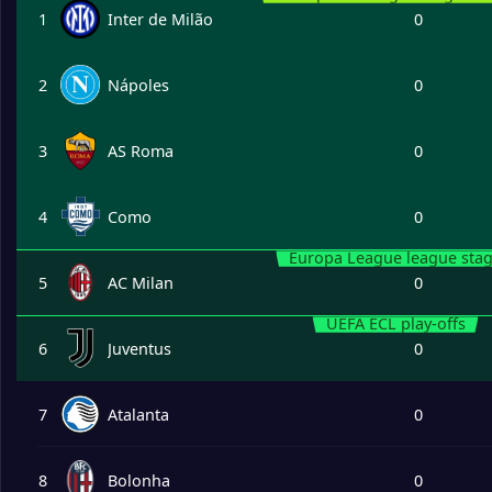
1
Inter de Milão
0
2
Nápoles
0
3
AS Roma
0
4
Como
0
Europa League league sta
5
AC Milan
0
UEFA ECL play-offs
6
Juventus
0
7
Atalanta
0
8
Bolonha
0