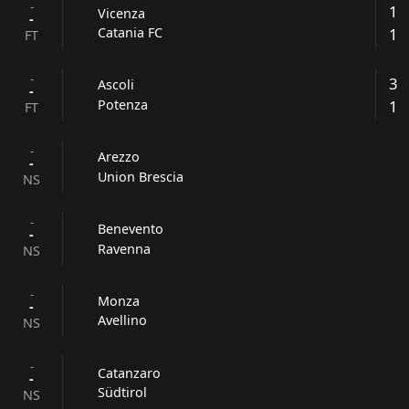
-
1
Vicenza
-
1
Catania FC
FT
-
3
Ascoli
-
1
Potenza
FT
-
Arezzo
-
Union Brescia
NS
-
Benevento
-
Ravenna
NS
-
Monza
-
Avellino
NS
-
Catanzaro
-
Südtirol
NS