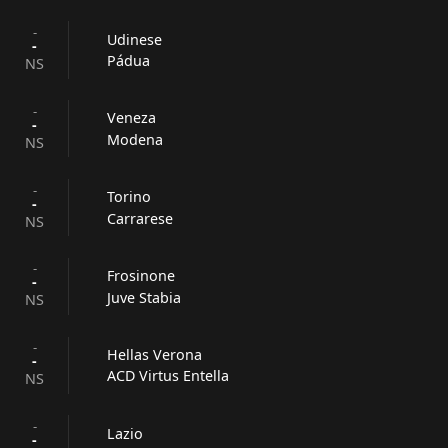
-
Udinese
-
Pádua
NS
-
Veneza
-
Modena
NS
-
Torino
-
Carrarese
NS
-
Frosinone
-
Juve Stabia
NS
-
Hellas Verona
-
ACD Virtus Entella
NS
-
Lazio
-