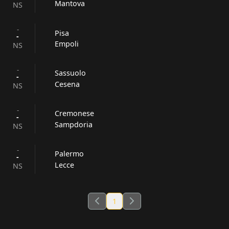
Mantova
NS
-
Pisa
-
Empoli
NS
-
Sassuolo
-
Cesena
NS
-
Cremonese
-
Sampdoria
NS
-
Palermo
-
Lecce
NS
1