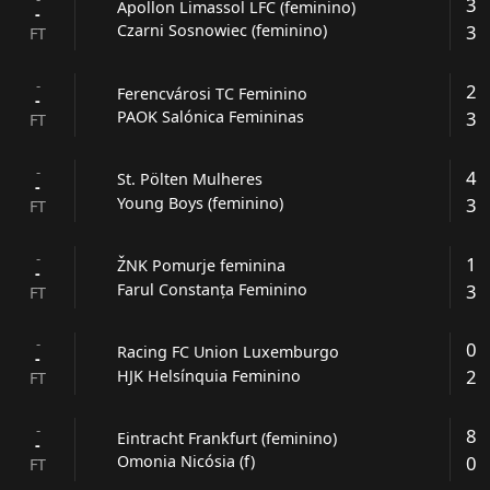
3
Apollon Limassol LFC (feminino)
-
3
Czarni Sosnowiec (feminino)
FT
-
2
Ferencvárosi TC Feminino
-
3
PAOK Salónica Femininas
FT
-
4
St. Pölten Mulheres
-
3
Young Boys (feminino)
FT
-
1
ŽNK Pomurje feminina
-
3
Farul Constanța Feminino
FT
-
0
Racing FC Union Luxemburgo
-
2
HJK Helsínquia Feminino
FT
-
8
Eintracht Frankfurt (feminino)
-
0
Omonia Nicósia (f)
FT