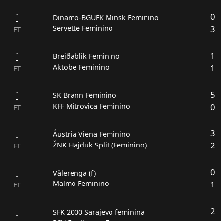
-
0
Dinamo-BGUFK Minsk Feminino
-
3
Servette Feminino
FT
-
1
Breiðablik Feminino
-
1
Aktobe Feminino
FT
-
5
SK Brann Feminino
-
0
KFF Mitrovica Feminino
FT
-
3
Áustria Viena Feminino
-
2
ŽNK Hajduk Split (Feminino)
FT
-
0
Vålerenga (f)
-
1
Malmö Feminino
FT
-
2
SFK 2000 Sarajevo feminina
-