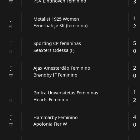
3
PSV Eindhoven Feminino
FT
-
1
Metalist 1925 Women
-
2
Fenerbahçe SK (feminino)
FT
-
5
Sporting CP femininas
-
0
SeaSters Odessa (F)
FT
-
2
Ajax Amesterdão Feminino
-
0
Brøndby IF Feminino
FT
-
1
Gintra Universitetas Femininas
-
2
Hearts Feminino
FT
-
4
Hammarby Feminino
-
0
Apolonia Fier W
FT
-