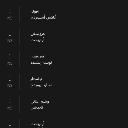
-
زفوله
-
أياكس أمستردام
NS
-
جرونينغن
-
أوتريخت
NS
-
هيرينفين
-
توينته إنشيده
NS
-
تيلستار
-
سبارتا روتردام
NS
-
ويليم الثاني
-
نايمخين
NS
-
أوتريخت
-