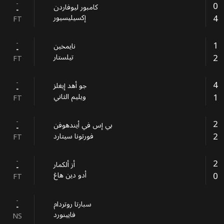
-
0
كامبور ليوفاردن
-
4
إكسيليسيور
FT
-
1
نايمخين
-
2
تيلستار
FT
-
4
جو أهد إيغلز
-
1
ويليم الثاني
FT
-
2
بي إس في أيندهوفن
-
2
فورتونا سيتارد
FT
-
2
أز ألكمار
-
0
أدو دين هاغ
FT
-
سبارتا روتردام
-
فايينورد
NS