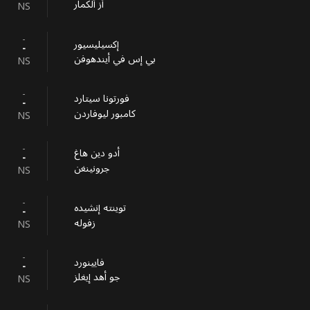
أز ألكمار
NS
-
إكسيليسيور
-
بي إس في أيندهوفن
NS
-
فورتونا سيتارد
-
كامبور ليوفاردن
NS
-
أدو دين هاغ
-
جرونينغن
NS
-
توينته إنشيده
-
زفوله
NS
-
فايينورد
-
جو أهد إيغلز
NS