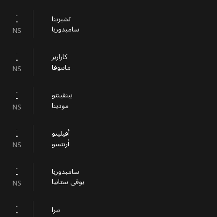
-
تشيزينا
-
سامبدوريا
NS
-
كاراريز
-
مانتوفا
NS
-
بينفينتو
-
مودينا
NS
-
أفيلينو
-
أريتسو
NS
-
سامبدوريا
-
يوفى ستابيا
NS
-
بيزا
-