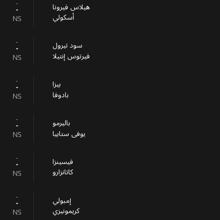
-
‎هيلاس فيرونا
-
أسكولي
NS
-
سود تيرول
-
فيرتوس إنتيلا
NS
-
بيزا
-
بادوفا
NS
-
باليرمو
-
يوفى ستابيا
NS
-
فيسينزا
-
كاتانزارو
NS
-
إمبولي
-
كريمونيزي
NS