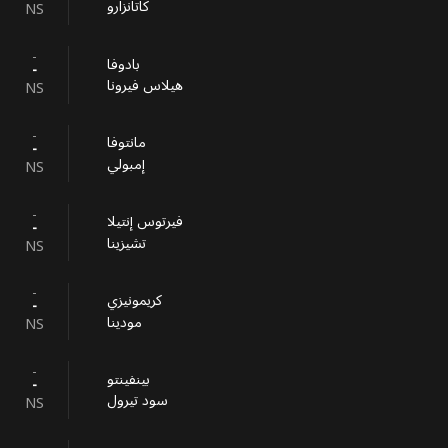
كاتانزارو
NS
-
بادوفا
-
‎هيلاس فيرونا
NS
-
مانتوفا
-
إمبولي
NS
-
فيرتوس إنتيلا
-
تشيزينا
NS
-
كريمونيزي
-
مودينا
NS
-
بينفينتو
-
سود تيرول
NS