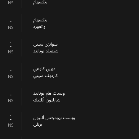
ريكسهام
NS
-
ريكسهام
-
واتفورد
NS
-
سوانزي سيتي
-
شيفيلد يونايتد
NS
-
ديربي كاونتي
-
كارديف سيتي
NS
-
ويست هام يونايتد
-
شارلتون أثلتيك
NS
-
ويست بروميتش ألبيون
-
برنلي
NS