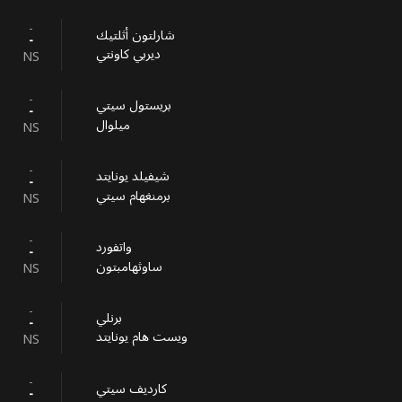
-
شارلتون أثلتيك
-
ديربي كاونتي
NS
-
بريستول سيتي
-
ميلوال
NS
-
شيفيلد يونايتد
-
برمنغهام سيتي
NS
-
واتفورد
-
ساوثهامبتون
NS
-
برنلي
-
ويست هام يونايتد
NS
-
كارديف سيتي
-