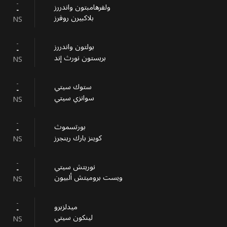
-
ولفرهامبتون واندررز
-
بلاكبيرن روفرز
NS
-
بولتون واندررز
-
بريستون نورث إند
NS
-
ستوك سيتي
-
سوانزي سيتي
NS
-
بورتسموث
-
كوينز بارك رينجرز
NS
-
نوريتش سيتي
-
ويست بروميتش ألبيون
NS
-
ميدلزبرو
-
لينكون سيتي
NS