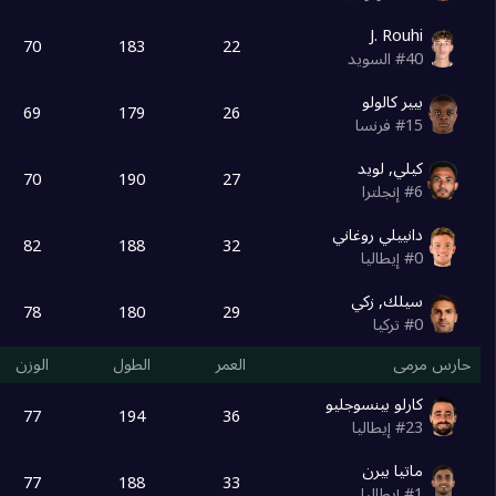
J. Rouhi
70
183
22
40
#
السويد
بيير كالولو
69
179
26
15
#
فرنسا
كيلي, لويد
70
190
27
6
#
إنجلترا
دانييلي روغاني
82
188
32
0
#
إيطاليا
سيلك, زكي
78
180
29
0
#
تركيا
حارس مرمى
العمر
الطول
الوزن
كارلو بينسوجليو
77
194
36
23
#
إيطاليا
ماتيا بيرن
77
188
33
1
#
إيطاليا