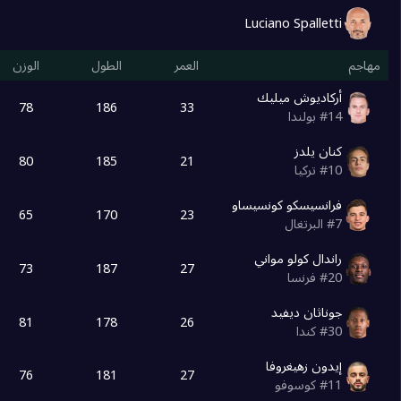
Luciano Spalletti
مهاجم
العمر
الطول
الوزن
أركاديوش ميليك
78
186
33
14
#
بولندا
كنان يلدز
80
185
21
10
#
تركيا
فرانسيسكو كونسيساو
65
170
23
7
#
البرتغال
راندال كولو مواني
73
187
27
20
#
فرنسا
جوناثان ديفيد
81
178
26
30
#
كندا
إيدون زهيغروفا
76
181
27
11
#
كوسوفو