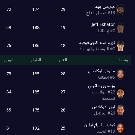
جيريمي بوغا
72
174
29
13
#
ساحل العاج
Jeff Ekhator
69
188
19
0
#
إيطاليا
كريم سام الأجبيغوفيتش
76
186
18
0
#
البوسنة والهرسك
وسط
العمر
الطول
الوزن
مانويل لوكاتيلي
75
185
28
5
#
إيطاليا
ويستون ماكيني
84
185
27
22
#
الولايات
المتحدة
لويز, دوغلاس
65
175
28
26
#
البرازيل
كيفرين ثورام أولين
81
192
25
19
#
فرنسا