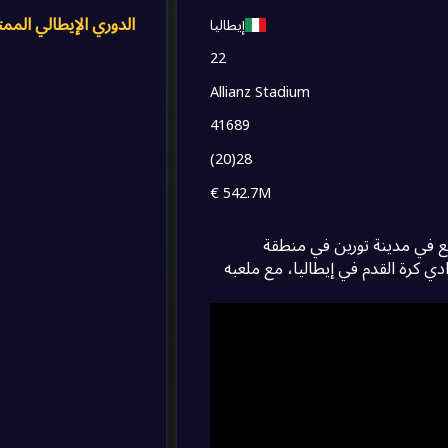
2
0
0
/
0
0
/
0
/
0
الدوري الإيطالي الممت
إيطاليا
0
22
0
0
/
0
0
/
0
/
0
1
Allianz Stadium
0
0
/
0
0
/
0
/
0
41689
1
)
20
(
28
1
0
0
/
0
0
/
0
/
0
542.7M €
0
0
ع في مدينة تورين في منطقة
0
0
/
0
0
/
0
/
0
نوفمبر 1897، وهو أحد أقدم نوادي كرة القدم في إيطاليا، مع ملعبه
2
0
0
/
0
0
/
0
/
0
0
0
0
/
0
0
/
0
/
0
0
1
0
0
/
0
0
/
0
/
0