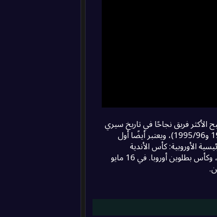
2
0
0
0
/
0
0
/
0
/
0
1
0
0
/
0
0
/
0
/
0
1
0
0
/
0
0
/
0
/
0
0
1
4
طالي، ليصبح الأكثر فريق نجاحًا في تاريخ سيري
0
إيه. كما فاز بـ 2 جائزة من بطولة أبطال أوروبا (في مواسم 1984/85 و1995/96)، ويعتبر أيضًا أول
يسية الأوروبية: كأس الأندية
3
الأوروبية/بطولة أبطال أوروبا، كأس أوروبا/بطولة أوروبا للدوري الإفآ، وكأس بطلوين أوروبا. في 16 مايو
3
3
2