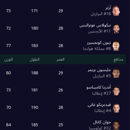
آرثر
73
171
29
18
#
البرازيل
نيكولاس غونزاليس
72
180
28
11
#
الأرجنتين
تيون كوبمينيرز
77
183
28
8
#
مملكة هولندا
مدافع
العمر
الطول
الوزن
جليسون بريمر
80
188
29
3
#
البرازيل
أندريا كامبياسو
73
181
26
27
#
إيطاليا
فيديريكو غاتي
70
190
28
4
#
إيطاليا
جوان كابال
84
185
25
32
#
كولومبيا