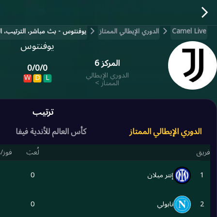
Camel Live
الدوري الإيطالي الممتاز
يوفنتوس - بث مباشر، الترتيب، الن
يوفنتوس
المركز
6
0
/
0
/
0
الدوري الإيطالي
W
D
L
الممتاز
>
ترتيب
الدوري الإيطالي الممتاز
كأس العالم للأندية فيفا
فريق
لُعبَ
فوز/
1
إنتر ميلان
0
2
نابولي
0