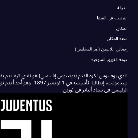
10
أودينيزي
0
الدولة
الترتيب في الفيفا
11
ساسولو
0
المكان
0
12
سعة المكان
إجمالي اللاعبين (غير المحليين)
13
بارما
0
قيمة الفريق السوقية
نادي يوفنتوس لكرة القدم (يوفنتوس إف سي) هو نادي كرة قدم يق
14
كالياري
0
بييدمونت، إيطاليا. تأسيسه في 1 
الرئيسي في ستاد أليانز في تورين.
15
فيورنتينا
0
0
16
17
ليتشي
0