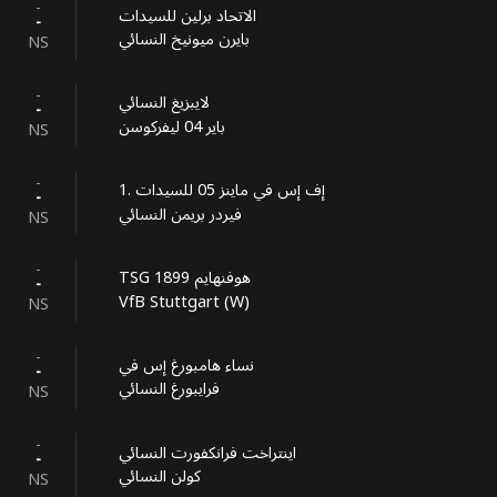
-
الاتحاد برلين للسيدات
-
بايرن ميونيخ النسائي
NS
-
لايبزيغ النسائي
-
باير 04 ليفركوسن
NS
-
1. إف إس في ماينز 05 للسيدات
-
فيردر بريمن النسائي
NS
-
TSG 1899 هوفنهايم
-
VfB Stuttgart (W)
NS
-
نساء هامبورغ إس في
-
فرايبورغ النسائي
NS
-
اينتراخت فرانكفورت النسائي
-
كولن النسائي
NS