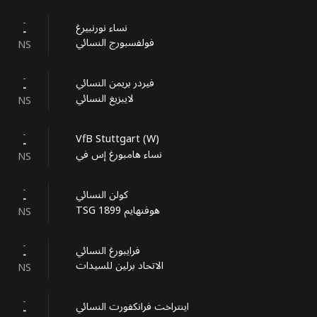
-
نساء نورنبيرغ
-
فولفسبورج النسائي
NS
-
فيردر بريمن النسائي
-
لايبزيغ النسائي
NS
-
VfB Stuttgart (W)
-
نساء هامبورغ إس في
NS
-
كولن النسائي
-
TSG 1899 هوفنهايم
NS
-
فرايبورغ النسائي
-
الاتحاد برلين للسيدات
NS
-
اينتراخت فرانكفورت النسائي
-