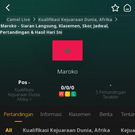
Camel Live
Kualifikasi Kejuaraan Dunia, Afrika
Maroko - Siaran Langsung, Klasemen, Skor, Jadwal,
Pertandingan & Hasil Hari Ini
Maroko
Pos
-
-
0
/
0
/
0
Kualifikasi
5 Pertandingan
W
D
L
Kejuaraan Dunia,
Terakhir
Afrika
>
Pertandingan
Informasi
Klasemen
Berita
Tenta
All
Kualifikasi Kejuaraan Dunia, Afrika
Kejua