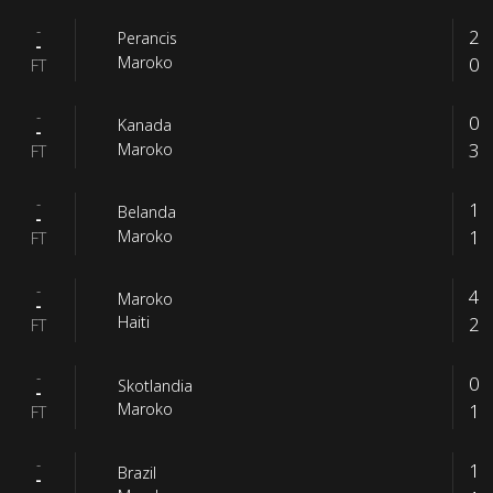
-
2
Perancis
-
0
Maroko
FT
-
0
Kanada
-
3
Maroko
FT
-
1
Belanda
-
1
Maroko
FT
-
4
Maroko
-
2
Haiti
FT
-
0
Skotlandia
-
1
Maroko
FT
-
1
Brazil
-