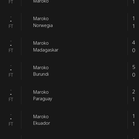
1
Maroko
FT
-
1
Maroko
-
1
Norwegia
FT
-
4
Maroko
-
0
Madagaskar
FT
-
5
Maroko
-
0
Burundi
FT
-
2
Maroko
-
1
Paraguay
FT
-
1
Maroko
-
1
Ekuador
FT
-