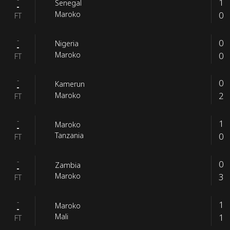
1
Senegal
-
0
Maroko
FT
-
0
Nigeria
-
0
Maroko
FT
-
0
Kamerun
-
2
Maroko
FT
-
1
Maroko
-
0
Tanzania
FT
-
0
Zambia
-
3
Maroko
FT
-
1
Maroko
-
1
Mali
FT