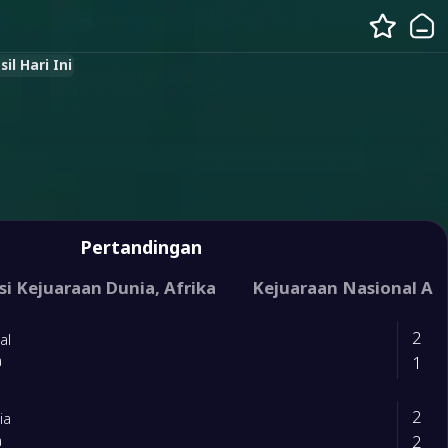
il Hari Ini
Pertandingan
ternasional
si Kejuaraan Dunia, Afrika
Kejuaraan Nasional Afr
2
al
1
a
2
ia
2
a