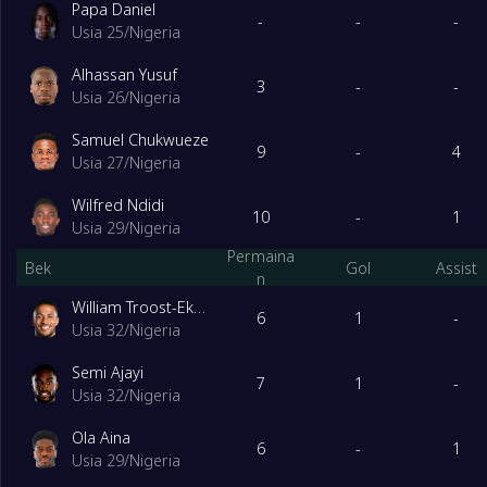
GGroup
Dimainkan
Papa Daniel
-
-
-
Usia 25
/
Nigeria
1
Aljazair
10
Alhassan Yusuf
3
-
-
Usia 26
/
Nigeria
2
Uganda
10
Samuel Chukwueze
9
-
4
Usia 27
/
Nigeria
3
Mozambik
10
Wilfred Ndidi
10
-
1
Usia 29
/
Nigeria
4
Guinea
10
Permaina
Bek
Gol
Assist
n
William Troost-Ekong
5
Botswana
10
6
1
-
Usia 32
/
Nigeria
Semi Ajayi
6
Somalia
10
7
1
-
Usia 32
/
Nigeria
HGroup
Dimainkan
Ola Aina
6
-
1
Usia 29
/
Nigeria
1
Tunisia
10