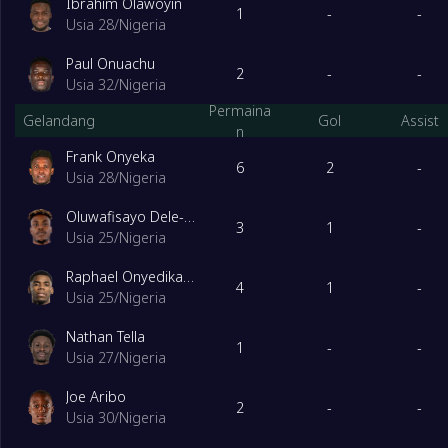
Ibrahim Olawoyin
6
Eritrea
0
1
-
-
Usia 28
/
Nigeria
FGroup
Dimainkan
Paul Onuachu
2
-
-
Usia 32
/
Nigeria
1
Pesisir Ivory
10
Permaina
Gelandang
Gol
Assist
n
Frank Onyeka
2
Gabon
10
6
2
-
Usia 28
/
Nigeria
Oluwafisayo Dele-Bashiru
3
Gambia
10
3
1
-
Usia 25
/
Nigeria
Raphael Onyedika Nwadike
4
Kenya
10
4
1
-
Usia 25
/
Nigeria
Nathan Tella
5
Burundi
10
1
-
-
Usia 27
/
Nigeria
Joe Aribo
6
Seychelles
10
2
-
-
Usia 30
/
Nigeria