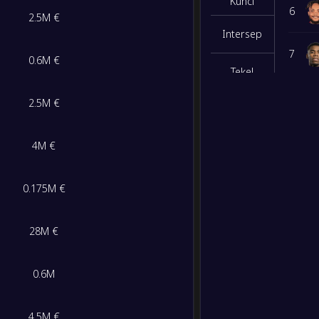
Kunci
6
2.5M €
Intersep
4
/
3
/
3
13
/
10
15
7
0.6M €
Tekel
4
/
3
/
3
13
/
11
15
8
2.5M €
Tembakan
Diblok
4
/
1
/
5
11
/
10
13
9
4M €
Sapuan
3
/
2
/
5
8
/
15
11
Kartu
10
0.175M €
Kuning
1
/
0
/
9
5
/
26
3
Menit
11
Bermain
28M €
M/S/K
Gol
Poin
Dribel
0.6M
8
/
1
/
1
23
/
6
25
Sukses
Dribel
4.5M €