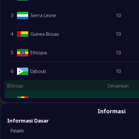
3
Sierra Leone
10
4
Guinea Bissau
10
5
Ethiopia
10
6
Djibouti
10
BGroup
Dimainkan
1
Senegal
10
Informasi
Playoffs
2
Kongo DR
10
Informasi Dasar
Pelatih
3
Sudan
10