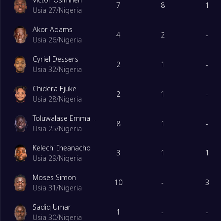
4
Lesotho
10
7
8
1
Usia 27
/
Nigeria
Akor Adams
5
Rwanda
10
4
2
-
Usia 26
/
Nigeria
Cyriel Dessers
6
Zimbabwe
10
2
1
-
Usia 32
/
Nigeria
DGroup
Dimainkan
Chidera Ejuke
2
1
-
Usia 28
/
Nigeria
1
Tanjung Verde
10
Toluwalase Emmanuel Arokodare
8
1
-
Usia 25
/
Nigeria
2
Kamerun
10
Kelechi Iheanacho
3
1
1
Usia 29
/
Nigeria
3
Libya
10
Moses Simon
10
-
3
Usia 31
/
Nigeria
4
Angola
10
Sadiq Umar
1
-
-
Usia 30
/
Nigeria