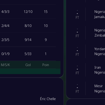
-
4
/
3
/
3
12
/
10
15
Nigeri
-
Jamaik
FT
2
/
4
/
4
8
/
10
10
-
Nigeri
-
Zimba
FT
2
/
3
/
5
9
/
14
9
-
Yordan
-
0
/
1
/
9
5
/
33
1
Nigeri
FT
M/S/K
Gol
Poin
-
Iran
-
Nigeri
FT
7
/
3
/
0
22
/
3
24
-
Mesir
-
7
/
1
/
2
15
/
6
22
Nigeri
FT
Éric Chelle
-
3
/
4
/
3
8
/
6
13
Nigeri