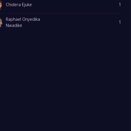
Chidera Ejuke
1
Raphael Onyedika
1
Nwadike
Oluwafisayo Dele-
1
Bashiru
Toluwalase
1
Emmanuel
Arokodare
Semi Ajayi
1
William Troost-
1
Ekong