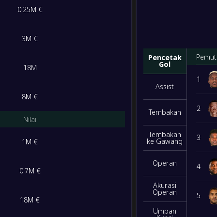
M/S/K
Gol
Poin
0.25M €
8
/
1
/
1
24
/
8
25
3M €
6
/
0
/
4
14
/
9
18
Pemut
Pencetak
Gol
18M
1
6
/
0
/
4
14
/
17
18
Assist
8M €
2
4
/
3
/
3
11
/
8
15
Tembakan
Nilai
Tembakan
3
3
/
1
/
6
12
/
16
10
ke Gawang
1M €
Operan
4
0
/
1
/
9
3
/
20
1
0.7M €
Akurasi
Operan
M/S/K
Gol
Poin
5
18M €
Umpan
9
/
1
/
0
22
/
0
28