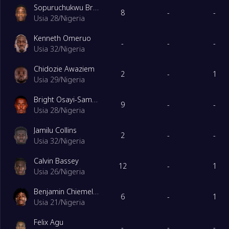
Sopuruchukwu Bruno Onyemaechi
8
-
-
Usia 28
/
Nigeria
2
Namibia
10
Kenneth Omeruo
-
-
-
Usia 32
/
Nigeria
3
Liberia
10
Chidozie Awaziem
2
-
1
Usia 29
/
Nigeria
4
Malawi
10
Bright Osayi-Samuel
9
-
-
Usia 28
/
Nigeria
5
Guinea Ekuatorial
10
Jamilu Collins
2
-
-
Usia 32
/
Nigeria
6
Sao Tome and Principe
10
Calvin Bassey
12
-
1
Usia 26
/
Nigeria
IGroup
Dimainkan
Benjamin Chiemela Fredrick
6
-
1
1
Ghana
10
Usia 21
/
Nigeria
Felix Agu
-
-
-