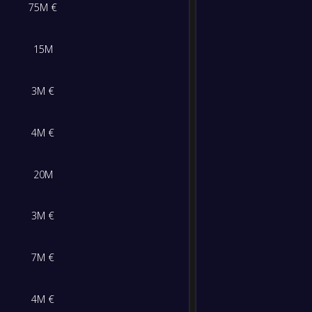
3
/
3
/
4
9
/
12
12
75M €
-
Mesir
-
Nigeri
FT
3
/
2
/
5
5
/
9
11
15M
-
Nigeri
-
0
/
5
/
5
5
/
12
5
Kongo
FT
3M €
M/S/K
Gol
Poin
-
Nigeri
-
4M €
Gabo
FT
7
/
2
/
1
16
/
8
23
20M
-
Nigeri
-
5
/
4
/
1
17
/
5
19
Benin
FT
3M €
4
/
4
/
2
12
/
10
16
-
Lesot
-
Nigeri
FT
7M €
2
/
6
/
2
9
/
8
12
-
Afrika
-
4M €
Nigeri
FT