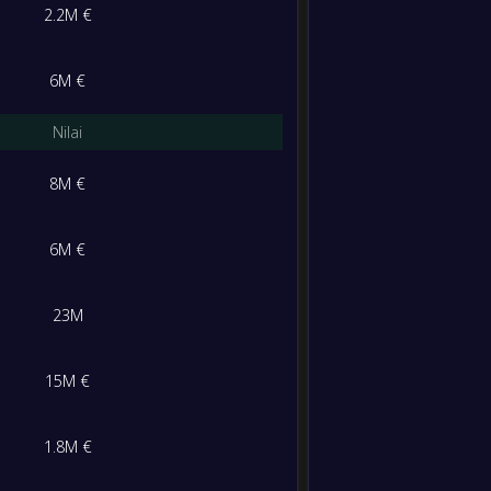
0
/
0
/
0
0
/
0
0
2.2M €
M/S/K
Gol
Poin
6M €
8
/
2
/
0
25
/
0
26
Nilai
8
/
1
/
1
22
/
9
25
8M €
4
/
1
/
5
27
/
18
13
6M €
3
/
3
/
4
18
/
14
12
23M
3
/
1
/
6
13
/
13
10
15M €
0
/
0
/
10
2
/
53
0
1.8M €