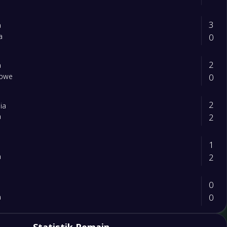
3
a
0
a
2
a
0
bwe
2
ia
2
a
1
2
a
0
0
a
0
a