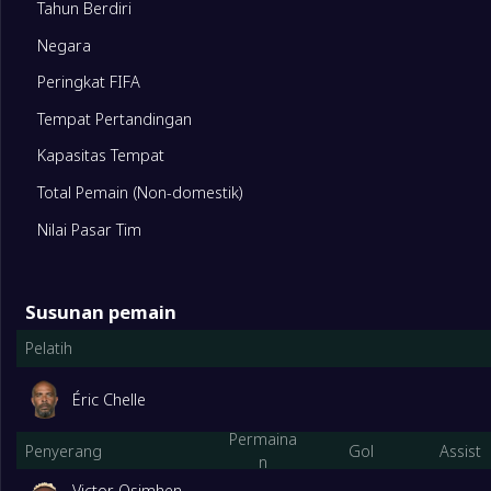
Tahun Berdiri
Negara
4
Togo
10
Peringkat FIFA
Tempat Pertandingan
5
Mauritania
10
Kapasitas Tempat
6
Sudan Selatan
10
Total Pemain (Non-domestik)
Nilai Pasar Tim
CGroup
Dimainkan
Qualified
1
Afrika Selatan
10
Susunan pemain
Pelatih
2
Nigeria
10
Éric Chelle
3
Benin
10
Permaina
Penyerang
Gol
Assist
n
Victor Osimhen