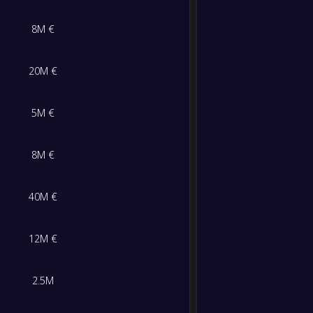
1
/
3
/
6
7
/
17
6
8M €
-
Nigeri
-
0
/
3
/
7
6
/
19
3
Rwand
FT
20M €
M/S/K
Gol
Poin
8
/
0
/
0
22
/
2
24
5M €
5
/
0
/
3
11
/
10
15
8M €
3
/
1
/
4
6
/
7
10
40M €
3
/
0
/
5
10
/
10
9
12M €
0
/
1
/
7
4
/
24
1
2.5M