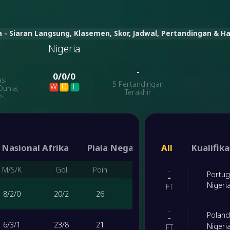
a - Siaran Langsung, Klasemen, Skor, Jadwal, Pertandingan & Has
Nigeria
-
-
0
/
0
/
0
asi
5 Pertandingan
W
D
L
Dunia,
Terakhir
>
 Nasional Afrika
Piala Negara WAFU
All
Ramah In
Kualifika
M/S/K
Gol
Poin
-
Portug
-
Nigeri
FT
8
/
2
/
0
20
/
2
26
-
Poland
-
6
/
3
/
1
23
/
8
21
Nigeri
FT