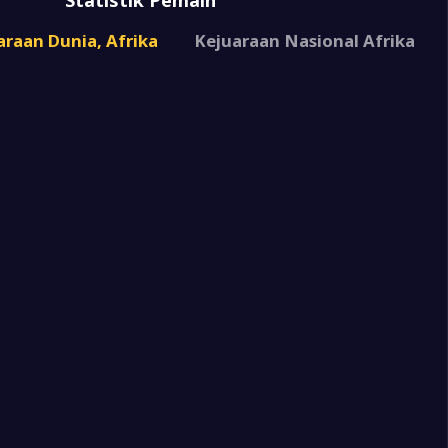
Statistik Pemain
0
o
araan Dunia, Afrika
Kejuaraan Nasional Afrika
0
r
2
a
4
a
0
bik
1
a
3
a
3
a
2
2
a
1
ia