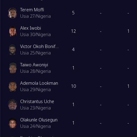
5
Mauritius
10
Terem Moffi
5
-
-
Usia 27
/
Nigeria
6
Eswatini
10
Alex Iwobi
12
-
1
Usia 30
/
Nigeria
EGroup
Dimainkan
Victor Okoh Boniface
1
Maroko
8
4
-
-
Usia 25
/
Nigeria
Taiwo Awoniyi
2
Niger
8
1
-
-
Usia 28
/
Nigeria
Ademola Lookman
3
Tanzania
8
10
-
1
Usia 29
/
Nigeria
Christantus Uche
4
Zambia
8
1
-
-
Usia 23
/
Nigeria
Olakunle Olusegun
5
Republik Kongo
8
1
-
-
Usia 24
/
Nigeria