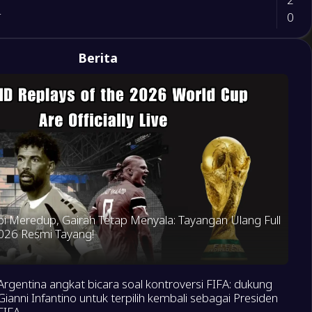
0
r
1
Berita
ia
1
3
ina
2
g Verde
1
bia
0
 Meredup, Gairah Tetap Menyala: Tayangan Ulang Full
0
a
026 Resmi Tayang!
3
o
0
uay
Argentina angkat bicara soal kontroversi FIFA: dukung
1
is
Gianni Infantino untuk terpilih kembali sebagai Presiden
FIFA