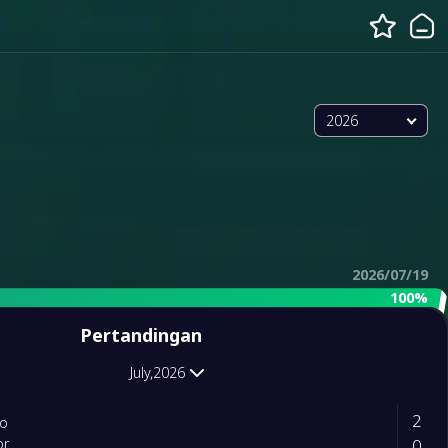
2026
2026/07/19
100%
Pertandingan
July,2026
2
ko
0
or