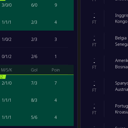
3
/
0
/
0
6
/
0
9
-
Inggri
-
Kongo
1
/
1
/
1
2
/
3
4
FT
-
Belgia
1
/
0
/
2
2
/
3
3
-
Seneg
FT
0
/
1
/
2
2
/
6
1
-
Amerik
-
Bosnia
FT
M/S/K
Gol
Poin
32
-
2
/
1
/
0
7
/
3
7
Spany
-
Austri
FT
1
/
1
/
1
8
/
3
4
-
Portug
-
Kroasi
FT
1
/
1
/
1
5
/
6
4
-