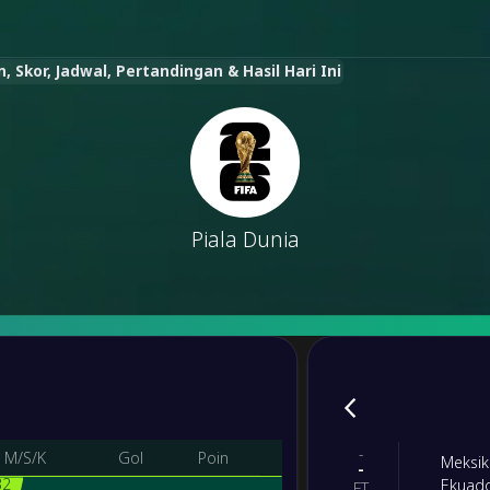
 Skor, Jadwal, Pertandingan & Hasil Hari Ini
Piala Dunia
-
M/S/K
Gol
Poin
Meksi
-
32
Ekuad
FT