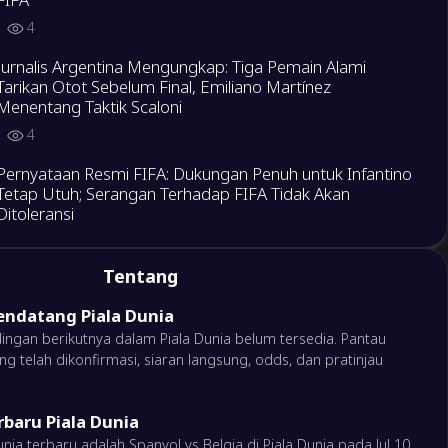
1
4
2
gia
Jurnalis Argentina Mengungkap: Tiga Pemain Alami
Tarikan Otot Sebelum Final, Emiliano Martínez
2
Menentang Taktik Scaloni
ko
3
s
4
Pernyataan Resmi FIFA: Dukungan Penuh untuk Infantino
0
al
Tetap Utuh; Serangan Terhadap FIFA Tidak Akan
1
ol
Ditoleransi
4
1
a Serikat
Tentang
FIFA Menghadapi Krisis: Tiga Konfederasi Benua
4
Bertekad Mencopot Gianni Infantino
ndatang Piala Dunia
4
dingan berikutnya dalam Piala Dunia belum tersedia. Pantau
3
ina
ng telah dikonfirmasi, siaran langsung, odds, dan pratinjau
Masa Bakti Keempat? Louis van Gaal Buka Peluang Latih
2
Timnas Belanda
3
baru Piala Dunia
0
nia terbaru adalah Spanyol vs Belgia di Piala Dunia pada Jul 10,
0
bia