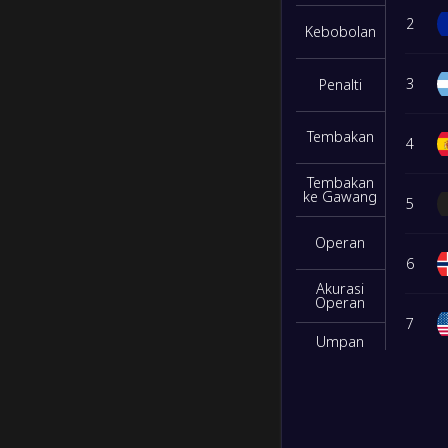
2
Kebobolan
0
/
1
/
2
4
/
10
1
3
Penalti
M/S/K
Gol
Poin
32
Tembakan
2
/
1
/
0
5
/
0
7
4
Tembakan
ke Gawang
0
/
3
/
0
2
/
2
3
5
Operan
0
/
2
/
1
3
/
4
2
6
Akurasi
Operan
0
/
2
/
1
1
/
5
2
7
Umpan
Kunci
M/S/K
Gol
Poin
8
32
Intersep
3
/
0
/
0
10
/
2
9
9
Tembakan