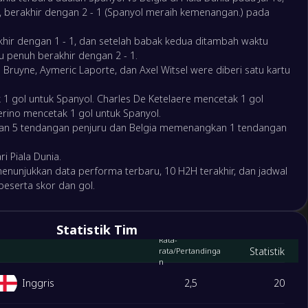
Putaran Dramatis dalam Pemilihan Kembali Infantino:
, berakhir dengan 2 - 1 (Spanyol meraih kemenangan.) pada
CONMEBOL Mendukung Sementara UEFA Menentang
2
4
is
hir dengan 1 - 1, dan setelah babak kedua ditambah waktu
0
o
 penuh berakhir dengan 2 - 1.
Ancelotti soal kekalahan dari Norwegia: Perubahan
 Bruyne, Aymeric Laporte, dan Axel Witsel were diberi satu kartu
formasi di babak kedua menyebabkan kekalahan
2
ol
5
 1 gol untuk Spanyol. Charles De Ketelaere mencetak 1 gol
1
erino mencetak 1 gol untuk Spanyol.
Rencana FIFA Runtuh? Setelah AFC Keluarkan
n 5 tendangan penjuru dan Belgia memenangkan 1 tendangan
Pernyataan Penolakan, 136 Asosiasi Kini Menentang
Infantino
1
i Piala Dunia.
9
 menunjukkan data performa terbaru, 10 H2H terakhir, dan jadwal
beserta skor dan gol.
R.I.P. Legenda sepak bola Italia dan ikon AC Milan Franco
Baresi meninggal pada usia 66
Statistik Tim
3
Rata-
Statistik
rata/Pertandinga
Resmi UEFA: Akan Boikot Piala Dunia Jika FIFA Tidak
n
Membatalkan Proposal Penjualan Saham
Inggris
2,5
20
2