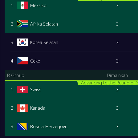
1
Meksiko
3
2
Afrika Selatan
3
3
Korea Selatan
3
4
Ceko
3
B Group
Dimainkan
Advancing to the Round of 
1
Swiss
3
2
Kanada
3
3
Bosnia-Herzegovina
3