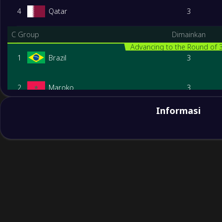
4
Qatar
3
C Group
Dimainkan
Advancing to the Round of 
1
Brazil
3
2
Maroko
3
Informasi
3
Skotlandia
3
4
Haiti
3
D Group
Dimainkan
Advancing to the Round of 
1
Amerika Serikat
3