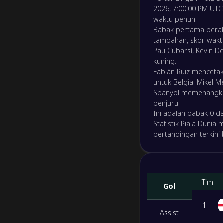
FT
2026, 7:00:00 PM UTC
32
waktu penuh.
2
/
1
/
0
10
/
4
7
-
Peranc
Babak pertama berak
-
Marok
FT
tambahan, skor waktu
1
/
2
/
0
7
/
3
5
Pau Cubarsí, Kevin De
kuning.
-
Spany
-
Fabián Ruiz mencetak
Belgia
FT
1
/
1
/
1
7
/
7
4
untuk Belgia. Mikel M
Spanyol memenangka
penjuru.
0
/
0
/
3
2
/
12
0
Ini adalah babak 0 dar
Statistik Piala Dunia
M/S/K
Gol
Poin
pertandingan terkini 
32
1
/
2
/
0
6
/
2
5
Tim
Gol
1
/
2
/
0
5
/
3
5
1
Assist
0
/
3
/
0
3
/
3
3