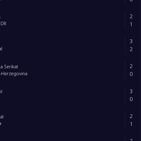
2
s
1
 DR
3
2
al
2
a Serikat
0
-Herzegovina
3
ol
0
a
2
al
1
a
2