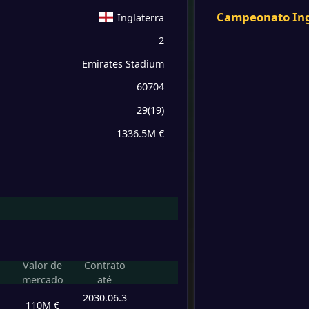
Arsena
0
/
0
/
0
0
/
0
0
FT
Campeonato Ing
Inglaterra
-
2
Paris 
0
/
0
/
0
0
/
0
0
-
Arsena
FT
Emirates Stadium
0
/
0
/
0
0
/
0
0
60704
-
Crysta
-
29
(
19
)
Arsena
FT
0
/
0
/
0
0
/
0
0
1336.5M €
-
Arsena
-
Burnl
FT
0
/
0
/
0
0
/
0
0
-
West 
-
0
/
0
/
0
0
/
0
0
Arsena
FT
0
/
0
/
0
0
/
0
0
-
Arsena
-
Valor de
Contrato
Atléti
FT
mercado
até
0
/
0
/
0
0
/
0
0
2030.06.3
110M €