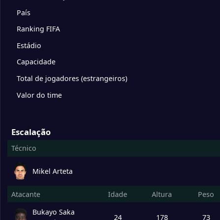
10
Chelsea
0
País
Ranking FIFA
11
Fulham
0
Estádio
12
Newcastle United
0
Capacidade
Total de jogadores (estrangeiros)
13
Everton
0
Valor do time
14
Leeds United
0
Escalação
Técnico
15
Crystal Palace
0
Mikel Arteta
16
Nottingham Forest
0
Atacante
Idade
Altura
Peso
17
Tottenham Hotspur
0
Bukayo Saka
24
178
73