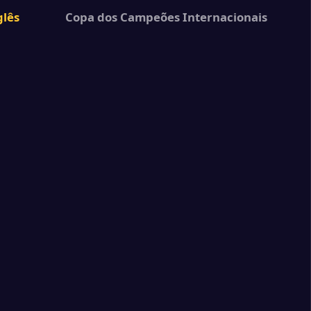
4
l
lês
Copa dos Campeões Internacionais
1
Saint-Germain
1
l
1
l Palace
2
l
1
l
0
ey
0
Ham United
1
l
1
l
0
co de Madrid