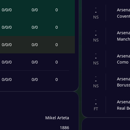
-
0
/
0
/
0
0
/
0
0
Arsena
-
Covent
NS
0
/
0
/
0
0
/
0
0
-
Arsena
-
Manche
NS
0
/
0
/
0
0
/
0
0
-
Arsena
-
0
/
0
/
0
0
/
0
0
Como
NS
-
Arsena
0
/
0
/
0
0
/
0
0
-
Borus
NS
0
/
0
/
0
0
/
0
0
-
Arsena
-
Real B
FT
0
/
0
/
0
0
/
0
0
Mikel Arteta
-
Girona
-
1886