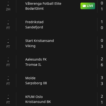
-
0
Vålerenga Fotball Elite
-
LIVE
1
Bodø/Glimt
2H
-
1
Fredrikstad
-
0
Sandefjord
FT
-
0
Start Kristiansand
-
3
Viking
FT
-
2
Aalesunds FK
-
6
Tromsø IL
FT
-
3
Molde
-
3
Sarpsborg 08
FT
-
2
KFUM Oslo
-
1
Kristiansund BK
FT