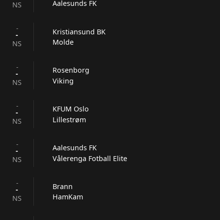
Aalesunds FK
NS
-
Kristiansund BK
-
Molde
NS
-
Rosenborg
-
Viking
NS
-
KFUM Oslo
-
Lillestrøm
NS
-
Aalesunds FK
-
Vålerenga Fotball Elite
NS
-
Brann
-
HamKam
NS