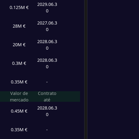
-
Al Sha
2029.06.3
-
0.125M €
Al Nas
FT
0
2027.06.3
-
28M €
Al-Qad
-
0
Al Nas
FT
2028.06.3
20M €
0
-
Al Nas
-
Al-Ahl
FT
2028.06.3
0.3M €
0
-
Al Nas
-
0.35M €
-
Al-Ahl
FT
Valor de
Contrato
-
mercado
até
Al-Was
-
2028.06.3
Al Nas
FT
0.45M €
0
-
Al Nas
-
0.35M €
-
Al Etti
FT