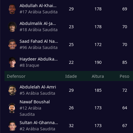
Abdullah Al-Khaibari
29
178
69
#
17
Arábia Saudita
Abdulmalik Al-Jaber
23
178
70
#
18
Arábia Saudita
Saad Fahad Al Nasser
25
172
70
#
96
Arábia Saudita
Haydeer Abdulkareem
22
190
85
#
8
Iraque
Defensor
Idade
Altura
Peso
Abdulelah Al-Amri
29
185
72
#
5
Arábia Saudita
Nawaf Boushal
26
173
64
#
12
Arábia
Saudita
Sultan Al-Ghannam
32
173
67
#
2
Arábia Saudita