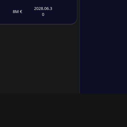
2028.06.3
8M €
0