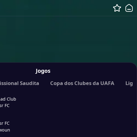
Jogos
Arábia Saudita
issional Saudita
Copa dos Clubes da UAFA
Liga
ihad Club
sr FC
sr FC
awoun