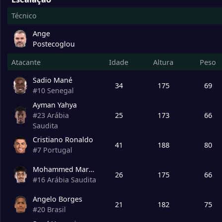
Técnico
Ange
Postecoglou
Atacante
Idade
Altura
Peso
Sadio Mané
34
175
69
#
10
Senegal
Ayman Yahya
25
173
66
#
23
Arábia
Saudita
Cristiano Ronaldo
41
188
80
#
7
Portugal
Mohammed Maran
26
175
66
#
16
Arábia Saudita
Angelo Borges
21
182
75
#
20
Brasil