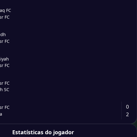
faq FC
sr FC
adh
sr FC
aiyah
sr FC
sr FC
eh SC
0
sr FC
2
ía
4
Estatísticas do jogador
trela Amadora SAD