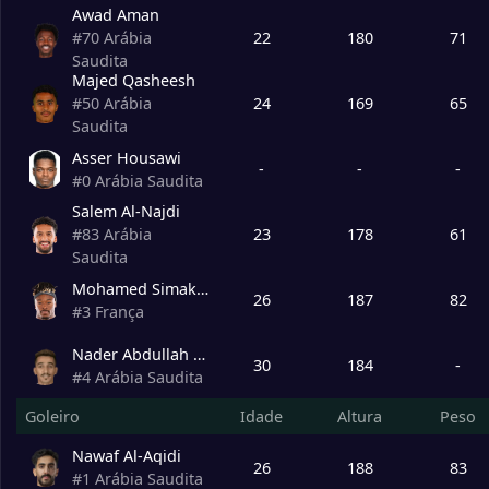
Awad Aman
22
180
71
#
70
Arábia
Saudita
Majed Qasheesh
24
169
65
#
50
Arábia
Saudita
Asser Housawi
-
-
-
#
0
Arábia Saudita
Salem Al-Najdi
23
178
61
#
83
Arábia
Saudita
Mohamed Simakan
26
187
82
#
3
França
Nader Abdullah Al-Sharari
30
184
-
#
4
Arábia Saudita
Goleiro
Idade
Altura
Peso
Nawaf Al-Aqidi
26
188
83
#
1
Arábia Saudita