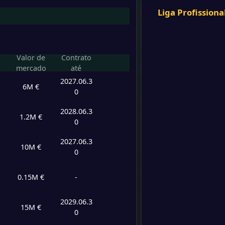
Al Nas
FT
Liga Profissiona
-
Al Nas
-
Mérid
FT
Valor de
Contrato
-
mercado
até
SL Ben
-
2027.06.3
Al Nas
FT
6M €
0
-
Al Nas
2028.06.3
-
1.2M €
Dama
0
FT
2027.06.3
-
10M €
Al Nas
0
-
Gamba
FT
0.15M €
-
-
Al Nas
-
Al Hila
2029.06.3
FT
15M €
0