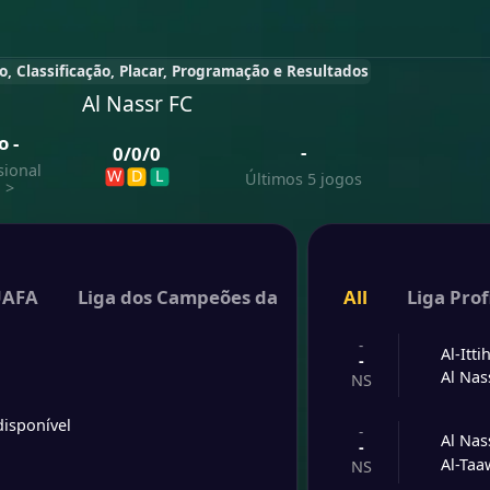
vo, Classificação, Placar, Programação e Resultados
Al Nassr FC
o
-
-
0
/
0
/
0
sional
W
D
L
Últimos 5 jogos
a
>
UAFA
Liga dos Campeões da AFC
All
Supercopa da 
Liga Prof
-
Al-Itt
-
Al Nas
NS
disponível
-
Al Nas
-
Al-Ta
NS