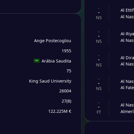
-
Al Etti
-
Al Nas
NS
-
Al-Riy
-
Al Nas
Ange Postecoglou
NS
1955
-
Al Dir
-
Arábia Saudita
Al Nas
NS
75
-
King Saud University
Al Nas
-
Al Fat
NS
26004
27
(
8
)
-
Al Nas
-
122.225M €
Almer
FT
-
CF Es
-