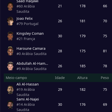
Saad Haqawi
21
178
66
#
60
Arábia
Saudita
Joao Felix
26
181
70
#
79
Portugal
Kingsley Coman
30
179
75
#
21
França
Haroune Camara
28
175
81
#
0
Arábia Saudita
Abdullah Al-Hamdan
26
185
78
#
9
Arábia Saudita
Meio-campo
Idade
Altura
Peso
Ali Al-Hassan
29
182
75
#
19
Arábia
Saudita
Sami Al-Najei
30
176
69
#
14
Arábia
Saudita