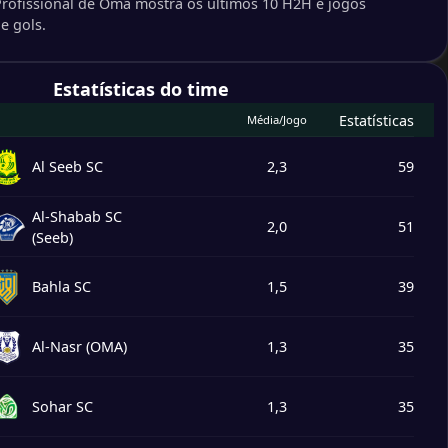
 Profissional de Omã mostra os últimos 10 H2H e jogos
2
e gols.
1
 SC
Estatísticas do time
0
hda SC
Estatísticas
Média/Jogo
4
b SC
Al Seeb SC
2,3
59
2
 SC
2
 SC
Al-Shabab SC
2,0
51
(Seeb)
2
Club
Bahla SC
1,5
39
3
2
CC
Al-Nasr (OMA)
1,3
35
0
r SCSC
Sohar SC
1,3
35
2
SC
1
hda SC