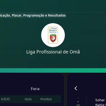
ificação, Placar, Programação e Resultados
Liga Profissional de Omã
Fora
-
V/E/D
Gols
Pontos
Sohar
-
Bahla 
FT