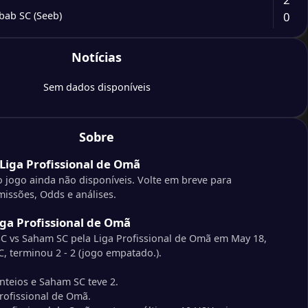
0
bab SC (Seeb)
2
Notícias
1
aboura SC
Sem dados disponíveis
2
q SC
0
CC
Sobre
1
Liga Profissional de Omã
 SC
0
Club
 jogo ainda não disponíveis. Volte em breve para
issões, Odds e análises.
1
SC
iga Profissional de Omã
3
r (OMA)
SC vs Saham SC pela Liga Profissional de Omã em May 18,
, terminou 2 - 2 (jogo empatado.).
2
r SCSC
nteios e Saham SC teve 2.
0
bab SC (Seeb)
rofissional de Omã.