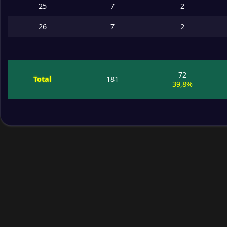
25
7
2
26
7
2
72
Total
181
39,8%