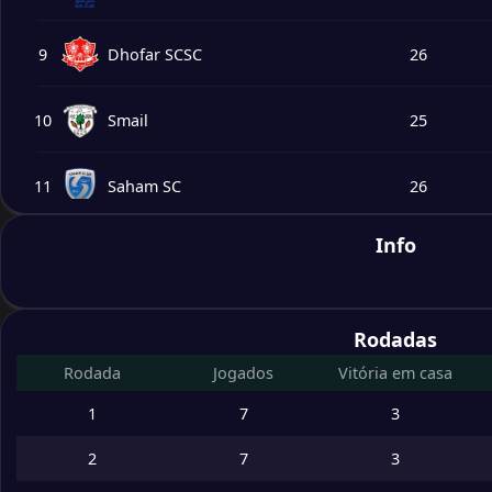
9
Dhofar SCSC
26
10
Smail
25
11
Saham SC
26
Info
12
Ibri SCC
26
13
Al Khaboura SC
26
Rodadas
Rodada
Jogados
Vitória em casa
14
Rustaq SC
26
1
7
3
2
7
3