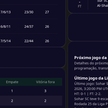
Sur SC
-
Al-Sha
FT
7
/
6
/
13
23
/
30
27
-
Sur SC
-
Al Kh
FT
6
/
8
/
11
24
/
37
26
-
Rusta
-
7
/
5
/
14
22
/
44
26
Ibri S
FT
7
/
2
/
17
27
/
52
23
-
Próximo jogo da 
Saham
-
Oman 
Detalhes do próximo
FT
programação, transm
4
/
10
/
12
23
/
35
22
-
Bahla 
Último jogo da L
-
Empate
Vitória fora
Al-Nas
FT
Último jogo: Sohar 
3
/
6
/
17
24
/
46
15
2026, 3:20:00 PM UTC
1
3
HT: 0-1 | FT: 2-2.
-
Dhofa
-
Sohar SC teve 9 esca
2
2
Al-Sha
FT
Rodada 25 da Liga P