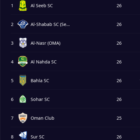
1
Al Seeb SC
26
2
Al-Shabab SC (Seeb)
26
3
Al-Nasr (OMA)
26
4
Al Nahda SC
26
5
Bahla SC
26
6
Sohar SC
26
7
Oman Club
25
8
Sur SC
26