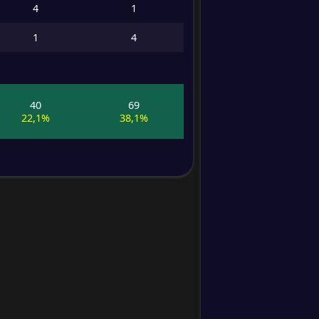
4
1
Drible
14
1
4
Dribles
certos
Impedime
ntos
40
69
22,1%
38,1%
Escanteios
Cruzament
os
Precisão
de
cruzament
os
Bolas
longas
Precisão
de bolas
longas
Desarmes