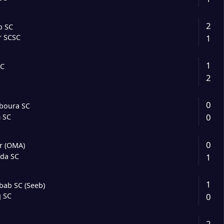
2
b SC
1
r SCSC
1
CC
2
0
aboura SC
0
 SC
0
r (OMA)
1
hda SC
1
bab SC (Seeb)
0
q SC
2