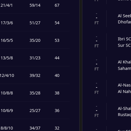
21
/
4
/
1
59
/
14
67
-
Al See
-
Dhofa
17
/
3
/
6
51
/
27
54
FT
-
Ibri S
16
/
5
/
5
35
/
20
53
-
Sur SC
FT
13
/
5
/
8
31
/
23
44
-
Al Kh
-
Saham
FT
12
/
4
/
10
39
/
32
40
-
Al-Nas
-
Al Na
FT
10
/
8
/
8
35
/
28
38
-
Al-Sha
-
10
/
6
/
9
25
/
27
36
Rusta
FT
8
/
8
/
10
34
/
37
32
-