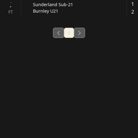
-
1
Sunderland Sub-21
-
2
Burnley U21
FT
1