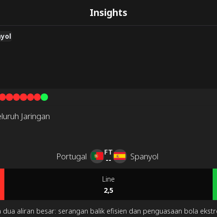
Insights
nyol
eluruh Jaringan
FT
Portugal
Spanyol
--
Line
2,5
a aliran besar: serangan balik efisien dan penguasaan bola ekstrem.