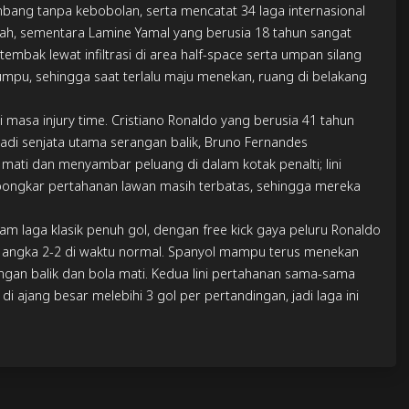
mbang tanpa kebobolan, serta mencatat 34 laga internasional 
ah, sementara Lamine Yamal yang berusia 18 tahun sangat 
mbak lewat infiltrasi di area half-space serta umpan silang 
umpu, sehingga saat terlalu maju menekan, ruang di belakang 
masa injury time. Cristiano Ronaldo yang berusia 41 tahun 
njadi senjata utama serangan balik, Bruno Fernandes 
ti dan menyambar peluang di dalam kotak penalti; lini 
bongkar pertahanan lawan masih terbatas, sehingga mereka 
 laga klasik penuh gol, dengan free kick gaya peluru Ronaldo 
i angka 2-2 di waktu normal. Spanyol mampu terus menekan 
an balik dan bola mati. Kedua lini pertahanan sama-sama 
di ajang besar melebihi 3 gol per pertandingan, jadi laga ini 