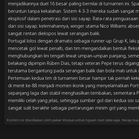
menjadikannya duel 16 besar paling bernilai di turnamen ini. S
beruntun tanpa kekalahan. Sistem 4-3-3 mereka sudah sangat ma
eksplosif dalam penetrasi dari sisi sayap. Rata-rata penguasaa
dari sisi sayap; kelemahannya, winger utama Nico Williams abse
sangat rentan diekspos lewat serangan balik.

Portugal lolos dengan dramatis sebagai runner-up Grup K, lalu 
mencetak gol lewat penalti, dan tim mengandalkan bentuk fleksib
menghubungkan lini tengah lewat umpan-umpan panjang, sementa
belakang dipimpin Rúben Dias, tetapi veteran Pepe terus diga
terutama bergantung pada serangan balik dan bola mati untuk m
Pertemuan kedua tim di turnamen besar hampir tak pernah kekur
di menit ke-88 menjadi momen ikonik yang menyelamatkan Portu
sepanjang laga dan stabil menghasilkan tembakan, sementara P
memiliki celah yang jelas, sehingga sumber gol dari kedua sisi sa
sangat sulit berakhir sebagai pertarungan minim gol yang membo
Konten ini disediakan oleh pakar khusus untuk tujuan riset data saja. Harap bua