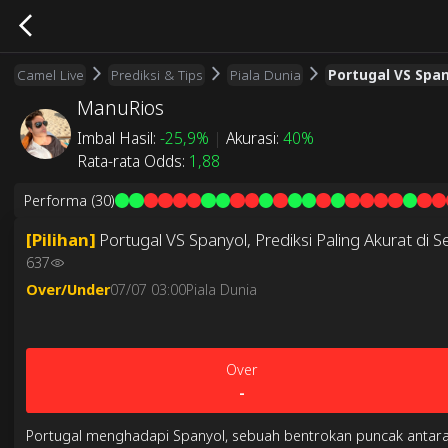
Camel Live
Prediksi & Tips
Piala Dunia
Portugal VS Spa
ManuRios
Imbal Hasil
:
-25,9%
|
Akurasi
:
40%
Rata-rata Odds
:
1,88
Performa
(30)
[
Pilihan
]
Portugal VS Spanyol, Prediksi Paling Akurat di S
637
Over/Under
07/07 03:00
Piala Dunia
Over
-
Portugal menghadapi Spanyol, sebuah bentrokan puncak antara du