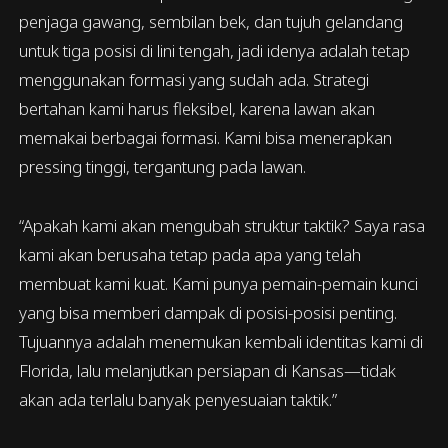
penjaga gawang, sembilan bek, dan tujuh gelandang
untuk tiga posisi di lini tengah, jadi idenya adalah tetap
menggunakan formasi yang sudah ada. Strategi
bertahan kami harus fleksibel, karena lawan akan
memakai berbagai formasi. Kami bisa menerapkan
pressing tinggi, tergantung pada lawan.
“Apakah kami akan mengubah struktur taktik? Saya rasa
kami akan berusaha tetap pada apa yang telah
membuat kami kuat. Kami punya pemain-pemain kunci
yang bisa memberi dampak di posisi-posisi penting.
Tujuannya adalah menemukan kembali identitas kami di
Florida, lalu melanjutkan persiapan di Kansas—tidak
akan ada terlalu banyak penyesuaian taktik.”