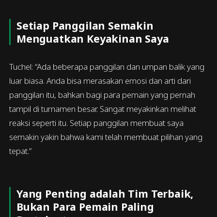
Setiap Panggilan Semakin
Menguatkan Keyakinan Saya
Tuchel: “Ada beberapa panggilan dan umpan balik yang
luar biasa. Anda bisa merasakan emosi dan arti dari
panggilan itu, bahkan bagi para pemain yang pernah
tampil di turnamen besar. Sangat meyakinkan melihat
reaksi seperti itu. Setiap panggilan membuat saya
semakin yakin bahwa kami telah membuat pilihan yang
tepat.”
Yang Penting adalah Tim Terbaik,
Bukan Para Pemain Paling