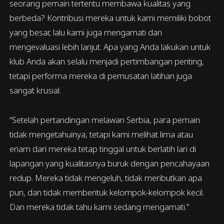
seorang pemain tertentu membawa kualitas yang
berbeda? Kontribusi mereka untuk kami memiliki bobot
yang besar, lalu kami juga mengamati dan
mengevaluasi lebih lanjut. Apa yang Anda lakukan untuk
klub Anda akan selalu menjadi pertimbangan penting,
tetapi performa mereka di pemusatan latihan juga
sangat krusial.
“Setelah pertandingan melawan Serbia, para pemain
tidak mengetahuinya, tetapi kami melihat lima atau
enam dari mereka tetap tinggal untuk berlatih lari di
lapangan yang kualitasnya buruk dengan pencahayaan
redup. Mereka tidak mengeluh, tidak meributkan apa
pun, dan tidak membentuk kelompok-kelompok kecil.
Dan mereka tidak tahu kami sedang mengamati.”