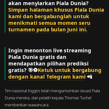
akan menyiarkan Piala Dunia?
Simpan halaman khusus Piala Dunia
kami dan bergabunglah untuk
menikmati semua momen seru
turnamen pada bulan Juni ini.
Ingin menonton live streaming
Piala Dunia gratis dan
mendapatkan pilihan prediksi
gratis? 🎯⚽
Ketuk untuk bergabung
dengan kanal Telegram kami
📲
Tim nasional Inggris telah mengumumkan skuad Piala
Dunia mereka, dan pelatih kepala Thomas Tuchel
memberikan wawancara.