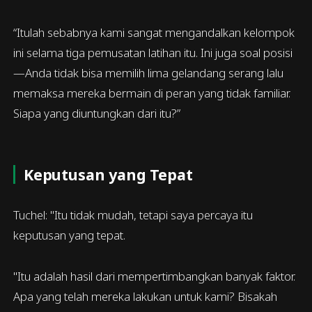
“Itulah sebabnya kami sangat mengandalkan kelompok
ini selama tiga pemusatan latihan itu. Ini juga soal posisi
—Anda tidak bisa memilih lima gelandang serang lalu
memaksa mereka bermain di peran yang tidak familiar.
Siapa yang diuntungkan dari itu?”
Keputusan yang Tepat
Tuchel: "Itu tidak mudah, tetapi saya percaya itu
keputusan yang tepat.
"Itu adalah hasil dari mempertimbangkan banyak faktor.
Apa yang telah mereka lakukan untuk kami? Bisakah