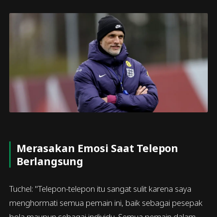
Merasakan Emosi Saat Telepon
Berlangsung
Tuchel: "Telepon-telepon itu sangat sulit karena saya
menghormati semua pemain ini, baik sebagai pesepak
bola maupun sebagai individu. Semua pemain dalam