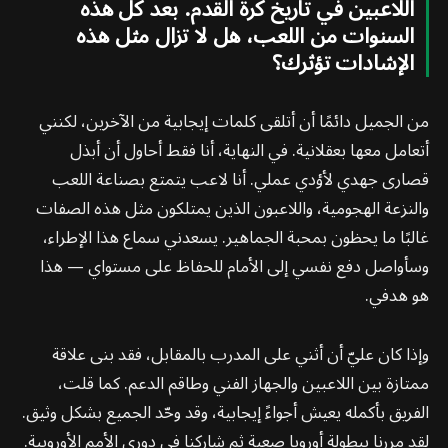
اللاعبين في تاريخ كرة القدم. بعد كل هذه
السنوات من اللعب، هل لا تزال مثل هذه
الإشادات تؤثرك؟
من الجميل دائمًا أن أتلقى كلمات إيجابية من الآخرين، لكنني
أتعامل معها بعقلانية. في النهاية، أنا فقط أحاول أن أبذل
قصارى جهدي لأؤدي عملي. أنا لاعب يتمتع بصناعة اللعب
والنزعة الهجومية، واللاعبون الذين يمتلكون مثل هذه الصفات
غالبًا ما يحظون بمحبة الجماهير. يسعدني سماع هذا الإطراء،
وسأواصل دفع نفسي إلى الأمام للحفاظ على مستواي — هذا
هو هدفي.
وإذا كان عليّ أن أثني على المدرب بالمقابل، فقد بنى علاقة
ممتازة بين اللاعبين والجهاز الفني وطاقم الدعم. كما قلت،
الفريق بأكمله يعيش أجواءً إيجابية، وقد وحّد الجميع بشكل وثيق.
لقد مررنا ببطولة أوروبا صعبة ثم شاركنا في دوري الأمم الأوروبية.