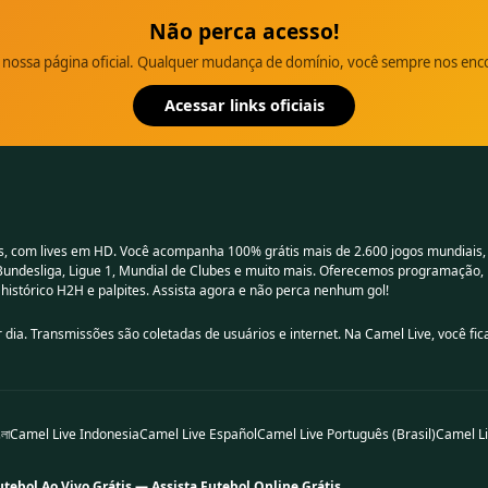
Não perca acesso!
 nossa página oficial. Qualquer mudança de domínio, você sempre nos enc
Acessar links oficiais
s, com lives em HD. Você acompanha 100% grátis mais de 2.600 jogos mundiais,
 Bundesliga, Ligue 1, Mundial de Clubes e muito mais. Oferecemos programação,
, histórico H2H e palpites. Assista agora e não perca nenhum gol!
 dia. Transmissões são coletadas de usuários e internet. Na Camel Live, você fic
লা
Camel Live Indonesia
Camel Live Español
Camel Live Português (Brasil)
Camel Li
utebol Ao Vivo Grátis — Assista Futebol Online Grátis