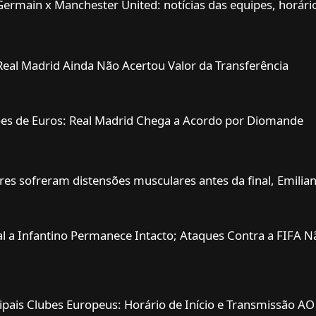
Germain x Manchester United: notícias das equipes, horári
Real Madrid Ainda Não Acertou Valor da Transferência
hões de Euros: Real Madrid Chega a Acordo por Diomande
ores sofreram distensões musculares antes da final, Emilia
al a Infantino Permanece Intacto; Ataques Contra a FIFA N
ipais Clubes Europeus: Horário de Início e Transmissão A