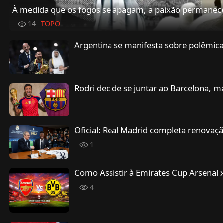
À medida que os fogos se apagam, a paixão permanece
14
TOPO
Argentina se manifesta sobre polêmica 
Rodri decide se juntar ao Barcelona, m
Oficial: Real Madrid completa renovação
1
Como Assistir à Emirates Cup Arsenal 
4