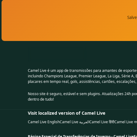
Salve
Camel Live é um app de transmissões para amantes de esporte
incluindo Champions League, Premier League, La Liga, Série A,
placares em tempo real, gols, assistências, cartões, escalações
Nosso site é seguro, estável e sem plugins. Atualizações 24h por
dentro de tudo!
Visit localized version of Camel Live
Camel Live English
Camel Live العربية
Camel Live हिंदी
Camel Live বাং
Página Especial de Transferências de Inverno - Camel Live
F