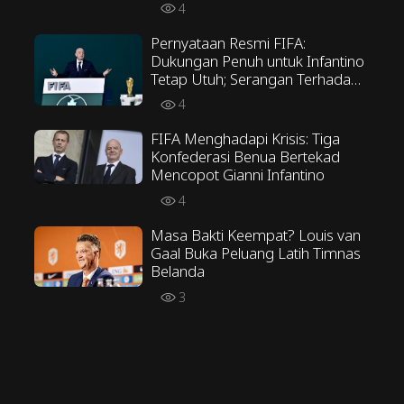
Menentang Taktik Scaloni
4
Pernyataan Resmi FIFA:
Dukungan Penuh untuk Infantino
Tetap Utuh; Serangan Terhadap
FIFA Tidak Akan Ditoleransi
4
FIFA Menghadapi Krisis: Tiga
Konfederasi Benua Bertekad
Mencopot Gianni Infantino
4
Masa Bakti Keempat? Louis van
Gaal Buka Peluang Latih Timnas
Belanda
3