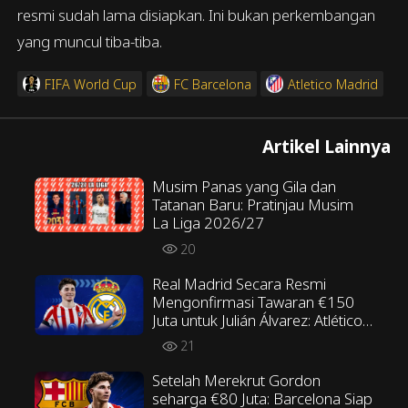
resmi sudah lama disiapkan. Ini bukan perkembangan
yang muncul tiba-tiba.
FIFA World Cup
FC Barcelona
Atletico Madrid
Artikel Lainnya
Musim Panas yang Gila dan
Tatanan Baru: Pratinjau Musim
La Liga 2026/27
20
Real Madrid Secara Resmi
Mengonfirmasi Tawaran €150
Juta untuk Julián Álvarez: Atlético
Madrid Menolak Tawaran
21
Tersebut
Setelah Merekrut Gordon
seharga €80 Juta: Barcelona Siap