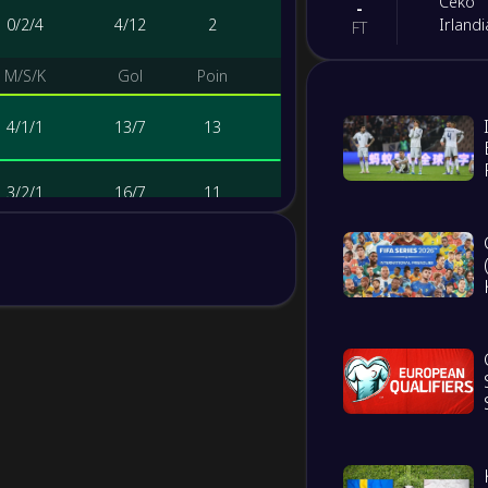
Ceko
-
0
/
2
/
4
4
/
12
2
Irlandi
FT
M/S/K
Gol
Poin
-
Denma
-
Maked
FT
4
/
1
/
1
13
/
7
13
-
Ceko
-
3
/
2
/
1
16
/
7
11
Denma
FT
-
2
/
1
/
3
10
/
12
7
Bosnia
-
Italia
FT
0
/
2
/
4
4
/
17
2
-
Swedi
-
Poland
FT
M/S/K
Gol
Poin
5
/
1
/
0
16
/
4
16
-
Kosov
-
Turki
FT