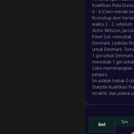
Kualifikasi Piala Dun
6 - 4 (Ceko meraih 
4
/
1
/
1
20
/
7
13
Kronologi skor berlan
waktu 2 - 2, sebelum
3
/
1
/
2
9
/
7
10
Victor Nelsson, Jaros
Pavel Sulc mencetak 
Denmark. Ladislav Kr
2
/
2
/
2
11
/
10
8
untuk Denmark. Tomáš
1 gol untuk Denmark.
mencetak 1 gol untuk
1
/
0
/
5
3
/
19
3
Ceko memenangkan 7
penjuru.
M/S/K
Gol
Poin
Ini adalah babak 0 dar
Statistik Kualifikasi
terakhir, dan jadwal 
6
/
2
/
0
27
/
4
20
5
/
2
/
1
14
/
7
17
Tim
Gol
3
/
1
/
4
8
/
14
10