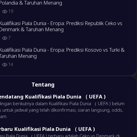
Polandia & Taruhan Menang
19
1
Kualifikasi Piala Dunia - Eropa: Prediksi Republik Ceko vs
Denmark & Taruhan Menang
7
Kualifikasi Piala Dunia - Eropa: Prediksi Kosovo vs Turki &
Taruhan Menang
14
Kualifikasi Piala Dunia - Eropa: Prediksi Bosnia-
Herzegovina vs Italia & Taruhan Menang
Tentang
9
ndatang Kualifikasi Piala Dunia （ UEFA )
Mencetak Gol Pertama Play-Off – Tonali: Ini Gol
ingan berikutnya dalam Kualifikasi Piala Dunia （ UEFA ) belum
Terpenting dalam Karier Saya Sejauh Ini
s untuk jadwal yang telah dikonfirmasi, siaran langsung, odds,
lam.
17
baru Kualifikasi Piala Dunia （ UEFA )
Kualifikasi Piala Dunia - Eropa: Prediksi Ukraina vs Swedia
& Taruhan Menang
kasi Piala Dunia （ UEFA ) terbaru adalah Ceko vs Denmark di