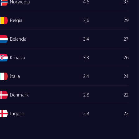
Norwegia
4,6
37
Belgia
3,6
29
Belanda
3,4
27
Kroasia
3,3
26
Italia
2,4
24
Denmark
2,8
22
Inggris
2,8
22
Austria
2,8
22