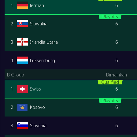
1
Jerman
6
Playoffs
2
Slowakia
6
3
Irlandia Utara
6
4
Luksemburg
6
B Group
Dimainkan
Qualified
1
Swiss
6
Playoffs
2
Kosovo
6
3
Slovenia
6