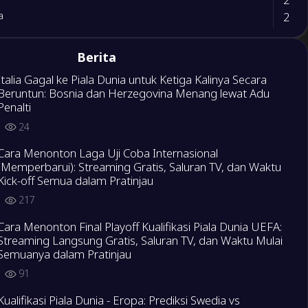
2
a
4
Berita
rk
0
onia Utara
Italia Gagal ke Piala Dunia untuk Ketiga Kalinya Secara
Beruntun: Bosnia dan Herzegovina Menang lewat Adu
Penalti
2
2
rk
24
Cara Menonton Laga Uji Coba Internasional
1
-Herzegovina
(Memperbarui): Streaming Gratis, Saluran TV, dan Waktu
1
Kick-off Semua dalam Pratinjau
217
3
a
Cara Menonton Final Playoff Kualifikasi Piala Dunia UEFA:
2
ia
Streaming Langsung Gratis, Saluran TV, dan Waktu Mulai
Semuanya dalam Pratinjau
0
o
91
1
Kualifikasi Piala Dunia - Eropa: Prediksi Swedia vs