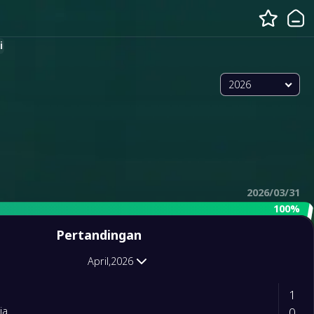
i
2026
2026/03/31
100%
Pertandingan
April,2026
1
0
ia