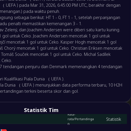
ia （ UEFA ) pada Mar 31, 2026, 6:45:00 PM UTC, berakhir dengan
16
kemenangan.) pada waktu penuh.
Kualifikasi Piala Dunia - Eropa: Prediksi Polandia vs
gsung sebagai berikut: HT 1 - 0, FT 1 - 1, setelah perpanjangan
Albania & Taruhan Menang
 adu penalti memastikan kemenangan 3 - 1.
lav Zelený, dan Joachim Andersen were diberi satu kartu kuning.
8
1 gol untuk Ceko. Joachim Andersen mencetak 1 gol untuk
ejčí mencetak 1 gol untuk Ceko. Kasper Hogh mencetak 1 gol
Kualifikasi Piala Dunia - Eropa: Prediksi Turki vs Rumania
 Chorý mencetak 1 gol untuk Ceko. Christian Eriksen mencetak
& Taruhan Menang
 Tomáš Souček mencetak 1 gol untuk Ceko. Michal Sadílek
10
 Ceko.
 tendangan penjuru dan Denmark memenangkan 4 tendangan
Kualifikasi Piala Dunia - Eropa: Prediksi Italia vs Irlandia
Utara & Taruhan Menang
i Kualifikasi Piala Dunia （ UEFA ).
5
 Piala Dunia （ UEFA ) menunjukkan data performa terbaru, 10 H2H
pertandingan terkini beserta skor dan gol.
1
Statistik Tim
Rata-
Statistik
rata/Pertandinga
n