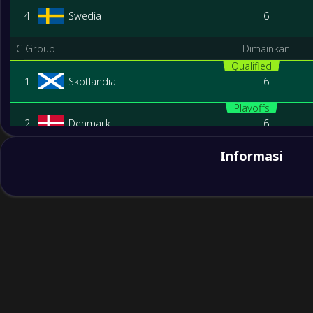
4
Swedia
6
C Group
Dimainkan
Qualified
1
Skotlandia
6
Playoffs
2
Denmark
6
Informasi
3
Yunani
6
4
Belarus
6
D Group
Dimainkan
Qualified
1
Perancis
6
Playoffs