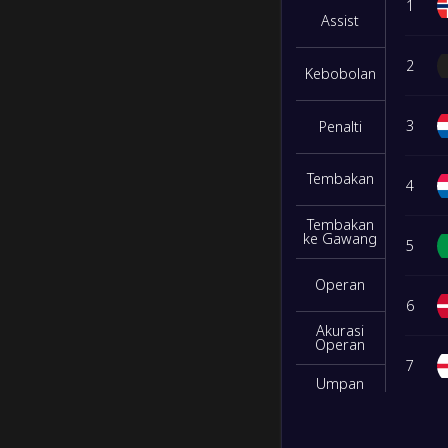
1
Assist
1
/
2
/
5
4
/
19
5
2
Kebobolan
0
/
3
/
5
6
/
15
3
3
Penalti
M/S/K
Gol
Poin
Tembakan
4
6
/
1
/
1
22
/
4
19
Tembakan
ke Gawang
5
5
/
2
/
1
17
/
7
17
Operan
6
4
/
1
/
3
19
/
10
13
Akurasi
Operan
7
2
/
2
/
4
11
/
11
8
Umpan
Kunci
8
0
/
0
/
8
2
/
39
0
Intersep