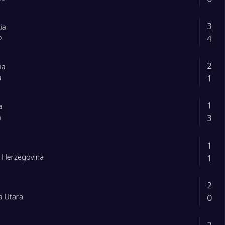
3
ia
4
o
2
ia
1
a
1
a
3
a
1
1
-Herzegovina
2
0
ia Utara
2