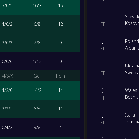
5
/
0
/
1
16
/
3
15
-
Slowak
-
Kosov
4
/
0
/
2
6
/
8
12
FT
-
Poland
3
/
0
/
3
7
/
6
9
-
Albani
FT
0
/
0
/
6
1
/
13
0
-
Ukrain
-
Swedi
FT
M/S/K
Gol
Poin
-
4
/
2
/
0
14
/
2
14
Wales
-
Bosnia
FT
3
/
2
/
1
6
/
5
11
-
Italia
-
Irland
FT
0
/
4
/
2
3
/
8
4
-