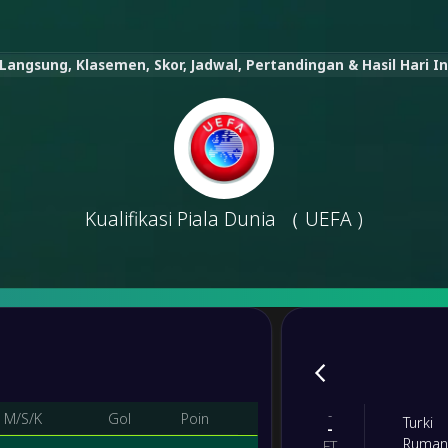
n Langsung, Klasemen, Skor, Jadwal, Pertandingan & Hasil Hari In
Kualifikasi Piala Dunia （ UEFA )
-
M/S/K
Gol
Poin
Turki
-
Ruman
FT