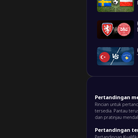
3
/
1
/
2
10
/
11
10
2
/
1
/
3
13
/
11
7
0
/
1
/
5
3
/
16
1
M/S/K
Gol
Poin
5
/
1
/
0
21
/
2
16
4
/
1
/
1
17
/
12
13
Pertandingan me
1
/
0
/
5
7
/
15
3
Rincian untuk pertand
tersedia. Pantau teru
dan pratinjau menda
1
/
0
/
5
3
/
19
3
Pertandingan ter
M/S/K
Gol
Poin
Pertandingan Kualifi