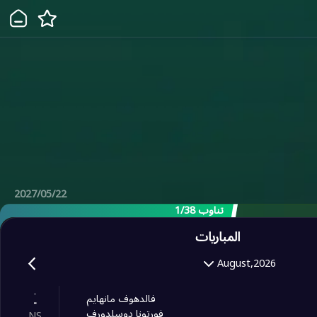
2027/05/22
تناوب 1/38
المباريات
August,2026
-
فالدهوف مانهايم
-
فورتونا دوسلدورف
NS