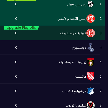
1
إس سي فيرل
0
2
إيسن الأحمر والأبيض
0
Upgrade Play-offs
3
فورتونا دوسلدورف
0
4
دويسبورج
0
5
زونهوف غروساسباخ
0
6
هافيلسه
0
7
هوفنهايم للشباب
0
8
فيكتوريا كولونيا
0