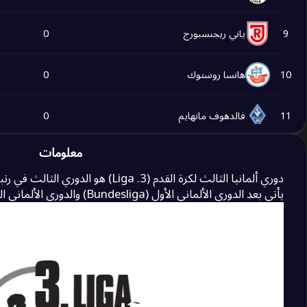
9
ياني ريجنسبورج
0
10
هانسا روستوك
0
11
فالدهوف مانهايم
0
معلومات
12
ميبين
0
دوري ألمانيا الثالث لكرة القدم (3. Liga) ه
يأتي بعد الدوري الألماني الأول (Bundesliga) والدوري الألماني الثاني (2. Bundesliga).
13
برويسن مونستر
0
14
زاربروكن الأول
0
15
شتوتغارت الاحتياطي
0