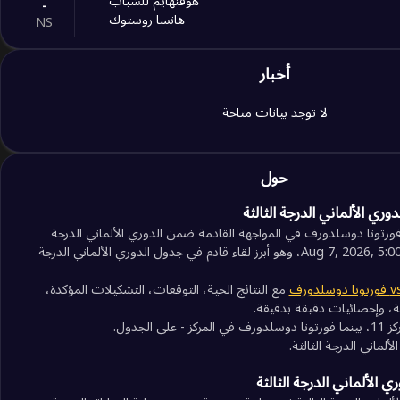
هوفنهايم للشباب
-
هانسا روستوك
NS
-
أخبار
زونهوف غروساسباخ
-
فورتونا كولن
NS
لا توجد بيانات متاحة
-
دويسبورج
-
ميبين
NS
حول
-
وري الألماني الدرجة الثالثة
ألمانيا آخن
-
إس سي فيرل
ورتونا دوسلدورف في المواجهة القادمة ضمن الدوري الألماني الدرجة
NS
الثالثة يوم Aug 7, 2026, 5:00:00 PM UTC، وهو أبرز لقاء قادم في جدول الدوري الألماني الدرجة
-
فورتسبورج كيكرز
-
مع النتائج الحية، التوقعات، التشكيلات المؤكدة،
فيهن فيسبادن
NS
ة، وإحصائيات دقيقة بدقيقة.
 الجدول.
-
إس سي فيرل
-
دويسبورج
NS
 الألماني الدرجة الثالثة