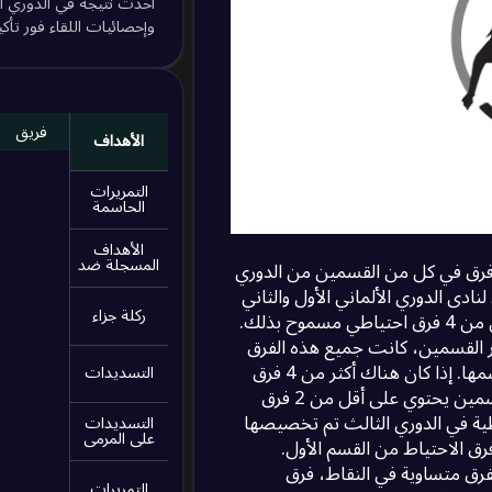
أحدث نتيجة في الدوري الأل
0
0
/
0
0
/
0
/
0
وإحصائيات اللقاء فور تأكي
0
0
/
0
0
/
0
/
0
فريق
الأهداف
0
0
/
0
0
/
0
/
0
التمريرات
الحاسمة
0
0
/
0
0
/
0
/
0
الأهداف
المسجلة ضد
موسمه الافتتاحي (أي موسم 2008/09)، من بين أفضل 10 فرق في كل من القسمين من الدوري
0
0
/
0
0
/
0
/
0
لاحتياط لنادى الدوري الألماني الأول والثاني
ركلة جزاء
في كل قسم مؤهلة للانضمام إلى الدوري الثالث، مع الحد الأقصى من 4 فرق احتياطي مسموح بذلك.
أولى عبر القسمين، كانت جميع هذه الفرق
الاحتياطية مؤهلة للانضمام إلى الدوري الثالث بغض النظر عن قسمها. إذا كان هناك أكثر من 4 فرق
التسديدات
احتياطي في المرتبة العشرة الأولى من القسمين، وكانت أحد القسمين يحتوي على أقل من 2 فرق
 4 مقامات الفرق الاحتياطية في الدوري الثالث تم تخصيصها
التسديدات
على المرمى
رق الاحتياط من القسم الأول.
فرق متساوية في النقاط، فرق
التمريرات