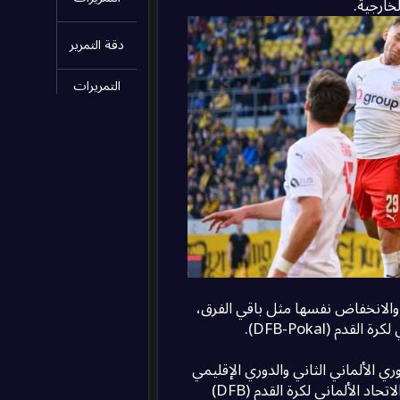
خارجية.
دقة التمرير
التمريرات
الحاسمة
الاعتراضات
التسديدات
المحجوزة
التصفيات
البطاقات
الصفراء
 والانخفاض نفسها مثل باقي الفرق،
البطاقات
 (DFB-Pokal).
الحمراء
ري الألماني الثاني والدوري الإقليمي
الضرب
بالعارضة
شبه المحترف. إنه أيضًا أعلى مستوى من البطولات التي تنظمها الاتحاد الألماني لكرة القدم (DFB)