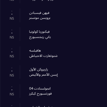
-
فيهن فيسبادن
-
برويسن مونستر
NS
-
فيكتوريا كولونيا
-
ياني ريجنسبورج
NS
-
هافيلسه
-
شتوتغارت الاحتياطي
NS
-
زاربروكن الأول
-
إيسن الأحمر والأبيض
NS
-
انجولستادت 04
-
فورتسبورج كيكرز
NS
-