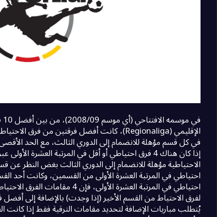
16
فيهن فيسبادن
0
Degrade Team
17
فورتسبورج كيكرز
0
18
فورتونا كولن
0
19
ألمانيا آخن
0
في 
20
انجولستادت 04
0
الإقليمي (Regionaliga)، كانت أفضل فرقتين من فرق ا
إذا كان هناك 4 فرق احتياطي أو أقل في المرتبة العشرة ال
احتياطي في المرتبة العشرة الأولى، فإن
لفرق الاحتياط من القسم الأخير (إذا وجدت) بالإضافة إلى أفضل ف
يُتطلب مباريات الإضافة لتحديد مقامات الترقية فقط إذا كانت ال