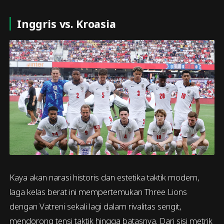
Inggris vs. Kroasia
Kaya akan narasi historis dan estetika taktik modern,
laga kelas berat ini mempertemukan Three Lions
dengan Vatreni sekali lagi dalam rivalitas sengit,
mendorong tensi taktik hingga batasnya. Dari sisi metrik