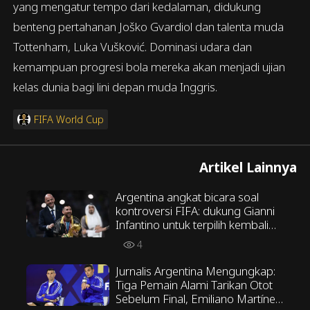
yang mengatur tempo dari kedalaman, didukung
benteng pertahanan Joško Gvardiol dan talenta muda
Tottenham, Luka Vušković. Dominasi udara dan
kemampuan progresi bola mereka akan menjadi ujian
kelas dunia bagi lini depan muda Inggris.
FIFA World Cup
Artikel Lainnya
Argentina angkat bicara soal
kontroversi FIFA: dukung Gianni
Infantino untuk terpilih kembali
sebagai Presiden FIFA
4
Jurnalis Argentina Mengungkap:
Tiga Pemain Alami Tarikan Otot
Sebelum Final, Emiliano Martínez