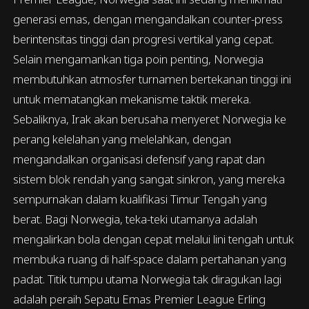
generasi emas, dengan mengandalkan counter-press
berintensitas tinggi dan progresi vertikal yang cepat.
Selain mengamankan tiga poin penting, Norwegia
membutuhkan atmosfer turnamen bertekanan tinggi ini
untuk mematangkan mekanisme taktik mereka.
Sebaliknya, Irak akan berusaha menyeret Norwegia ke
perang kelelahan yang melelahkan, dengan
mengandalkan organisasi defensif yang rapat dan
sistem blok rendah yang sangat sinkron, yang mereka
sempurnakan dalam kualifikasi Timur Tengah yang
berat. Bagi Norwegia, teka-teki utamanya adalah
mengalirkan bola dengan cepat melalui lini tengah untuk
membuka ruang di half-space dalam pertahanan yang
padat. Titik tumpu utama Norwegia tak diragukan lagi
adalah peraih Sepatu Emas Premier League Erling