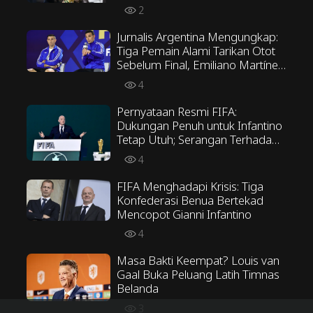
sebagai Presiden FIFA
2
Jurnalis Argentina Mengungkap:
Tiga Pemain Alami Tarikan Otot
Sebelum Final, Emiliano Martínez
Menentang Taktik Scaloni
4
Pernyataan Resmi FIFA:
Dukungan Penuh untuk Infantino
Tetap Utuh; Serangan Terhadap
FIFA Tidak Akan Ditoleransi
4
FIFA Menghadapi Krisis: Tiga
Konfederasi Benua Bertekad
Mencopot Gianni Infantino
4
Masa Bakti Keempat? Louis van
Gaal Buka Peluang Latih Timnas
Belanda
3