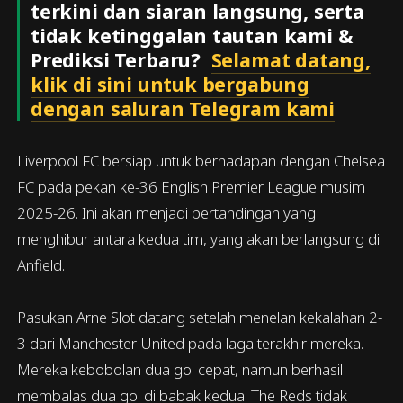
terkini dan siaran langsung, serta
tidak ketinggalan tautan kami &
Prediksi Terbaru?
Selamat datang,
klik di sini untuk bergabung
dengan saluran Telegram kami
Liverpool FC bersiap untuk berhadapan dengan Chelsea
FC pada pekan ke-36 English Premier League musim
2025-26. Ini akan menjadi pertandingan yang
menghibur antara kedua tim, yang akan berlangsung di
Anfield.
Pasukan Arne Slot datang setelah menelan kekalahan 2-
3 dari Manchester United pada laga terakhir mereka.
Mereka kebobolan dua gol cepat, namun berhasil
membalas dua gol di babak kedua. The Reds tidak