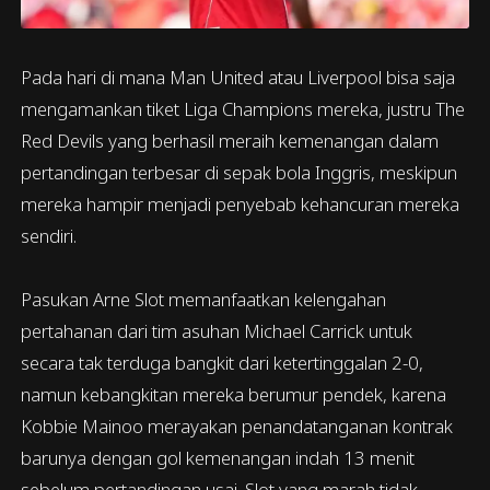
Pada hari di mana Man United atau Liverpool bisa saja
mengamankan tiket Liga Champions mereka, justru The
Red Devils yang berhasil meraih kemenangan dalam
pertandingan terbesar di sepak bola Inggris, meskipun
mereka hampir menjadi penyebab kehancuran mereka
sendiri.
Pasukan Arne Slot memanfaatkan kelengahan
pertahanan dari tim asuhan Michael Carrick untuk
secara tak terduga bangkit dari ketertinggalan 2-0,
namun kebangkitan mereka berumur pendek, karena
Kobbie Mainoo merayakan penandatanganan kontrak
barunya dengan gol kemenangan indah 13 menit
sebelum pertandingan usai. Slot yang marah tidak