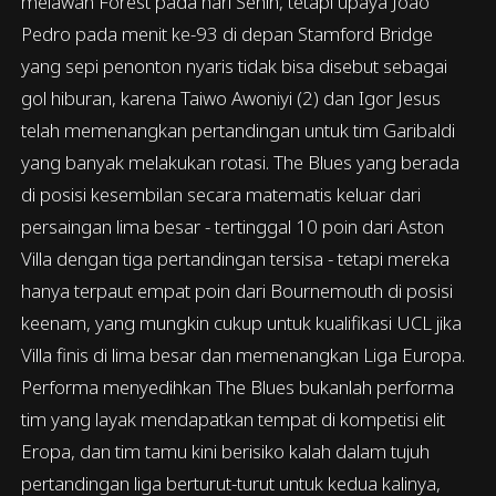
melawan Forest pada hari Senin, tetapi upaya Joao
Pedro pada menit ke-93 di depan Stamford Bridge
yang sepi penonton nyaris tidak bisa disebut sebagai
gol hiburan, karena Taiwo Awoniyi (2) dan Igor Jesus
telah memenangkan pertandingan untuk tim Garibaldi
yang banyak melakukan rotasi. The Blues yang berada
di posisi kesembilan secara matematis keluar dari
persaingan lima besar - tertinggal 10 poin dari Aston
Villa dengan tiga pertandingan tersisa - tetapi mereka
hanya terpaut empat poin dari Bournemouth di posisi
keenam, yang mungkin cukup untuk kualifikasi UCL jika
Villa finis di lima besar dan memenangkan Liga Europa.
Performa menyedihkan The Blues bukanlah performa
tim yang layak mendapatkan tempat di kompetisi elit
Eropa, dan tim tamu kini berisiko kalah dalam tujuh
pertandingan liga berturut-turut untuk kedua kalinya,