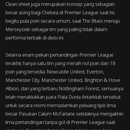
Clean sheet juga merupakan konsep yang sebagian
besar asing bagi Chelsea di Premier League saat ini,
begitu pula poin secara umum, saat The Blues menuju
Merseyside sebagai tim yang paling tidak dalam
performa terbaik di divisi ini.
Selama enam pekan pertandingan Premier League
terakhir, hanya satu tim yang meraih nol poin dari 18
poin yang tersedia; Newcastle United, Everton,
Manchester City, Manchester United, Brighton & Hove
Albion, dan yang terbaru Nottingham Forest, semuanya
telah menaklukkan juara Piala Dunia Antarklub tersebut
untuk secara resmi memadamkan peluang tipis lima
besar. Pasukan Calum McFarlane setidaknya mengakhiri
lima pertandingan tanpa gol di Premier League saat