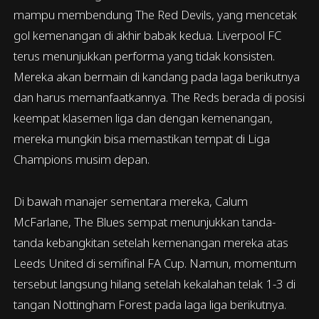
mampu membendung The Red Devils, yang mencetak
gol kemenangan di akhir babak kedua. Liverpool FC
terus menunjukkan performa yang tidak konsisten.
Mereka akan bermain di kandang pada laga berikutnya
dan harus memanfaatkannya. The Reds berada di posisi
keempat klasemen liga dan dengan kemenangan,
mereka mungkin bisa memastikan tempat di Liga
Champions musim depan.
Di bawah manajer sementara mereka, Calum
McFarlane, The Blues sempat menunjukkan tanda-
tanda kebangkitan setelah kemenangan mereka atas
Leeds United di semifinal FA Cup. Namun, momentum
tersebut langsung hilang setelah kekalahan telak 1-3 di
tangan Nottingham Forest pada laga liga berikutnya.