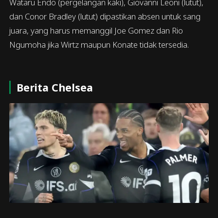
Wataru Endo (pergelangan kaki), Giovanni Leoni (lutut),
dan Conor Bradley (lutut) dipastikan absen untuk sang
juara, yang harus memanggil Joe Gomez dan Rio
Ngumoha jika Wirtz maupun Konate tidak tersedia.
Berita Chelsea