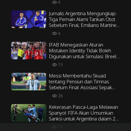
4
Jurnalis Argentina Mengungkap:
Tiga Pemain Alami Tarikan Otot
Sebelum Final, Emiliano Martínez
Menentang Taktik Scaloni
4
IFAB Menegaskan Aturan
Mistaken Identity Tidak Boleh
Digunakan untuk Simulasi: Breel
Embolo Seharusnya Tidak
13
Mendapat Kartu Kuning Kedua
Messi Memberitahu Skuad
tentang Pensiun dari Timnas
Sebelum Final: Asosiasi Sepak
Bola Argentina Menunggu
26
Keputusannya
Kekerasan Pasca-Laga Melawan
Spanyol: FIFA Akan Umumkan
Sanksi untuk Argentina dalam 20
Hari, Paredes Terancam Skors
19
Minimal Tiga Pertandingan