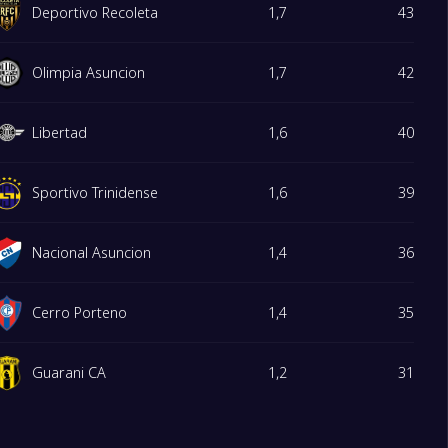
Deportivo Recoleta
1,7
43
1
Olimpia Asuncion
1,7
42
Libertad
1,6
40
Sportivo Trinidense
1,6
39
Nacional Asuncion
1,4
36
Cerro Porteno
1,4
35
Guarani CA
1,2
31
Sportivo Ameliano
1,2
30