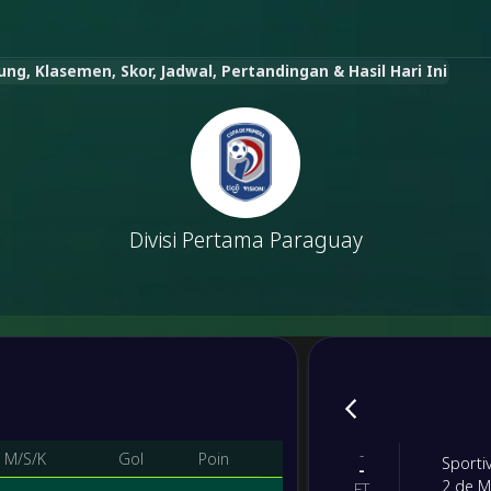
ng, Klasemen, Skor, Jadwal, Pertandingan & Hasil Hari Ini
Divisi Pertama Paraguay
-
M/S/K
Gol
Poin
Sporti
-
2 de 
FT