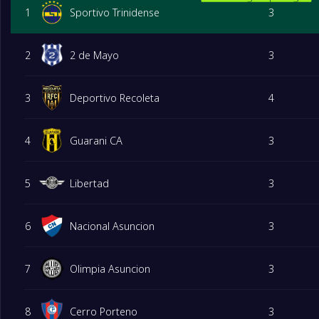
1
Sportivo Trinidense
3
2
2 de Mayo
3
3
Deportivo Recoleta
4
4
Guarani CA
3
5
Libertad
3
6
Nacional Asuncion
3
7
Olimpia Asuncion
3
8
Cerro Porteno
3