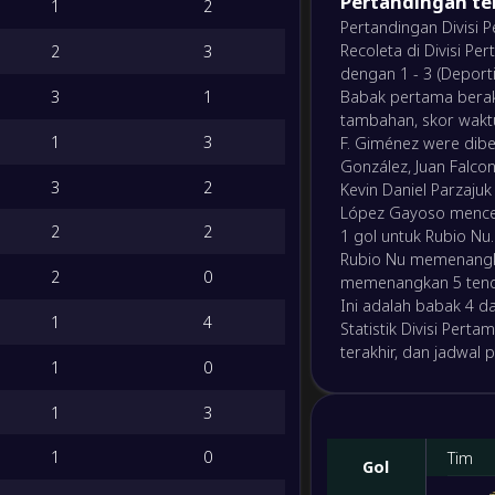
Pertandingan te
1
2
-
Pertandingan Divisi 
Deport
-
Recoleta di Divisi P
2
3
2 de 
NS
dengan 1 - 3 (Depor
3
1
Babak pertama berak
-
Guaran
tambahan, skor waktu
-
1
3
Rubio 
F. Giménez were dibe
NS
González, Juan Falcon
3
2
Kevin Daniel Parzaju
-
Sporti
López Gayoso menceta
-
Nacion
2
2
NS
1 gol untuk Rubio Nu
Rubio Nu memenangka
2
0
memenangkan 5 tend
-
Cerro 
-
Ini adalah babak 4 da
Sporti
NS
1
4
Statistik Divisi Per
terakhir, dan jadwal 
1
0
-
Sporti
-
Libert
NS
1
3
1
0
Tim
-
Gol
Olimpi
-
Sporti