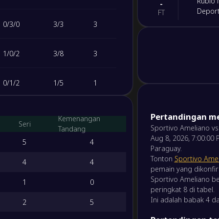
Rubio 
-
Deport
FT
0
/
3
/
0
3
/
3
3
-
Sporti
-
Cerro 
NS
1
/
0
/
2
3
/
8
3
-
2 de 
-
0
/
1
/
2
1
/
5
1
Olimpi
NS
0
/
1
/
3
2
/
10
1
-
Pertandingan me
Sporti
Kemenangan
-
Seri
Sporti
Sportivo Ameliano vs
NS
Tandang
Aug 8, 2026, 7:00:00
5
4
Paraguay.
-
Nacion
-
Tonton
Sportivo Amel
4
4
Guaran
NS
pemain yang dikonfirm
Sportivo Ameliano be
1
0
peringkat 8 di tabel.
-
Libert
-
Ini adalah babak 4 da
2
5
Sporti
NS