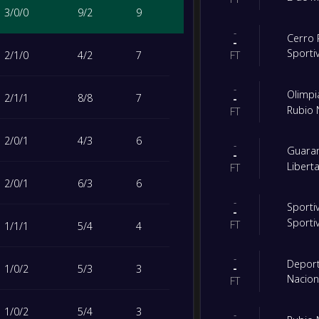
3
/
0
/
0
9
/
2
9
-
Cerro 
-
Sporti
2
/
1
/
0
4
/
2
7
FT
-
Olimpi
2
/
1
/
1
8
/
8
7
-
Rubio 
FT
2
/
0
/
1
4
/
3
6
-
Guaran
-
Libert
FT
2
/
0
/
1
6
/
3
6
-
Sporti
-
Sporti
FT
1
/
1
/
1
5
/
4
4
-
Deport
-
1
/
0
/
2
5
/
3
3
Nacion
FT
1
/
0
/
2
5
/
4
3
-