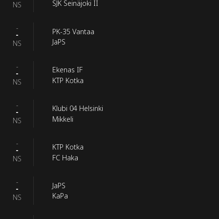
SJK Seinäjoki II
NS
-
PK-35 Vantaa
-
JaPS
NS
-
Ekenas IF
-
KTP Kotka
NS
-
Klubi 04 Helsinki
-
Mikkeli
NS
-
KTP Kotka
-
FC Haka
NS
-
JaPS
-
KaPa
NS