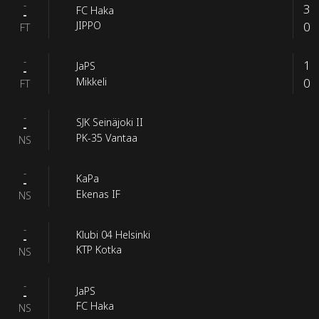
-
3
FC Haka
-
0
JIPPO
FT
-
1
JaPS
-
0
Mikkeli
FT
-
SJK Seinäjoki II
-
PK-35 Vantaa
NS
-
KaPa
-
Ekenas IF
NS
-
Klubi 04 Helsinki
-
KTP Kotka
NS
-
JaPS
-
FC Haka
NS