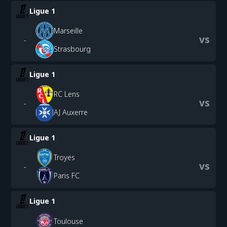
Ligue 1
Marseille
vs
-
Strasbourg
Ligue 1
RC Lens
vs
-
AJ Auxerre
Ligue 1
Troyes
vs
-
Paris FC
Ligue 1
Toulouse