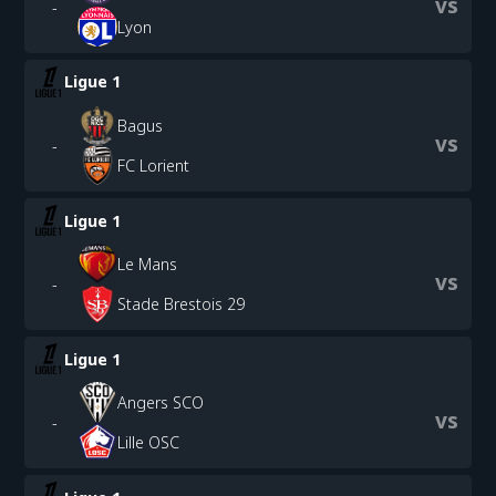
vs
-
Lyon
Ligue 1
Bagus
vs
-
FC Lorient
Ligue 1
Le Mans
vs
-
Stade Brestois 29
Ligue 1
Angers SCO
vs
-
Lille OSC