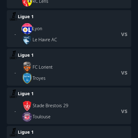
RC Lens
Ligue 1
Lyon
vs
-
Le Havre AC
Ligue 1
FC Lorient
vs
-
Troyes
Ligue 1
Stade Brestois 29
vs
-
Toulouse
Ligue 1