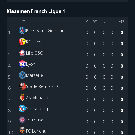
Klasemen French Ligue 1
#
Tim
P
W
D
L
Pts
Paris Saint-Germain
1
0
0
0
0
0
RC Lens
2
0
0
0
0
0
Lille OSC
3
0
0
0
0
0
Lyon
4
0
0
0
0
0
Marseille
5
0
0
0
0
0
Stade Rennais FC
6
0
0
0
0
0
AS Monaco
7
0
0
0
0
0
Strasbourg
8
0
0
0
0
0
Toulouse
9
0
0
0
0
0
FC Lorient
10
0
0
0
0
0