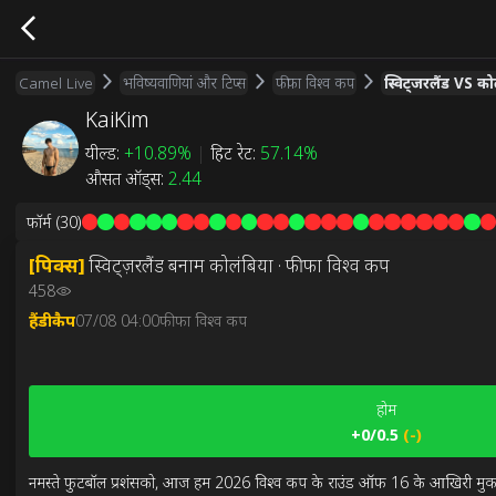
Camel Live
भविष्यवाणियां और टिप्स
फीफा विश्व कप
स्विट्जरलैंड VS को
KaiKim
यील्ड
:
+10.89%
|
हिट रेट
:
57.14%
औसत ऑड्स
:
2.44
फॉर्म
(30)
[
पिक्स
]
स्विट्ज़रलैंड बनाम कोलंबिया · फीफा विश्व कप
458
हैंडीकैप
07/08 04:00
फीफा विश्व कप
होम
+0/0.5
(
-
)
नमस्ते फुटबॉल प्रशंसको, आज हम 2026 विश्व कप के राउंड ऑफ 16 के आखिरी मुकाबले, 