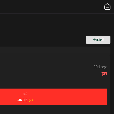
फॉलो
30d ago
हार
अवे
-0/0.5
(
-
)