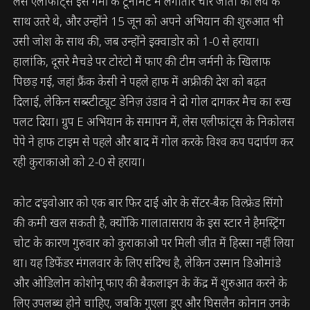
लेस एलीफांट्स इस गर्मी के टूर्नामेंट में लगातार चार जीतों की लय के
साथ उतरे थे, और उन्होंने 15 जून को अपने अभियान की शुरुआत भी
उसी जोश के साथ की, जब उन्होंने इक्वाडोर को 1-0 से हराया।
हालांकि, दूसरे मैचडे पर टोरंटो में फाए की टीम जर्मनी के खिलाफ
पिछड़ गई, जहां फ्रैंक केसी ने पहले हाफ में अफ्रीकी देश को बढ़त
दिलाई, लेकिन सब्स्टीट्यूट डेनिज़ उंडाव ने दो गोल दागकर मैच का रुख
पलट दिया। ग्रुप E अभियान के समापन में, लेस एलीफांट्स के निकोलस
पेपे ने हाफ टाइम से पहले और बाद में गोल करके विश्व कप पदार्पण कर
रही कुराकाओ को 2-0 से हराया।
कोट द'इवोआर को एक बार फिर दाईं ओर के सेंटर-बैक विल्फ्रेड सिंगो
की कमी खल सकती है, क्योंकि गालातासराय के इस स्टार ने हैमस्ट्रिंग
चोट के कारण गुरुवार को कुराकाओ पर मिली जीत में हिस्सा नहीं लिया
था। यह डिफेंडर मंगलवार के लिए संदिग्ध है, लेकिन उस्मान डिओमांडे
और ओडिलोन कोशोनू फाए की बैकलाइन के केंद्र में शुरुआत करने के
लिए उपलब्ध होने चाहिए, जबकि गुएला डूए और घिसलैन कोनान उनके