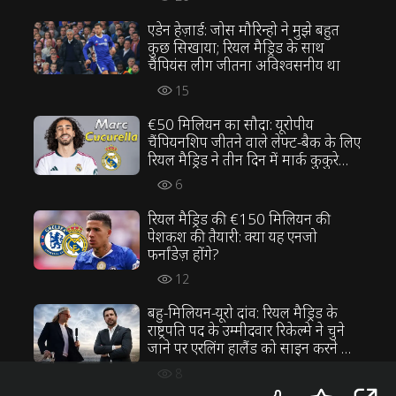
एडेन हेज़ार्ड: जोस मौरिन्हो ने मुझे बहुत
कुछ सिखाया; रियल मैड्रिड के साथ
चैंपियंस लीग जीतना अविश्वसनीय था
15
€50 मिलियन का सौदा: यूरोपीय
चैंपियनशिप जीतने वाले लेफ्ट-बैक के लिए
रियल मैड्रिड ने तीन दिन में मार्क कुकुरेला
ट्रांसफर फाइनल किया
6
रियल मैड्रिड की €150 मिलियन की
पेशकश की तैयारी: क्या यह एनजो
फर्नांडेज़ होंगे?
12
बहु-मिलियन-यूरो दांव: रियल मैड्रिड के
राष्ट्रपति पद के उम्मीदवार रिकेल्मे ने चुने
जाने पर एरलिंग हालैंड को साइन करने का
वादा किया
8