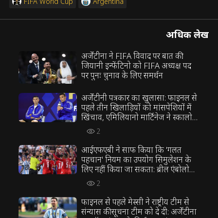
FIFA World Cup
Argentina
अधिक लेख
अर्जेंटीना ने FIFA विवाद पर बात की:
जियानी इन्फेंटिनो को FIFA अध्यक्ष पद
पर पुनः चुनाव के लिए समर्थन
अर्जेंटीनी पत्रकार का खुलासा: फाइनल से
पहले तीन खिलाड़ियों को मांसपेशियों में
खिंचाव, एमिलियानो मार्टिनेज ने स्कालोनी
की रणनीति का विरोध किया
2
आईएफएबी ने साफ किया कि 'गलत
पहचान' नियम का उपयोग सिमुलेशन के
लिए नहीं किया जा सकता: ब्रील एंबोलो
को दूसरा पीला कार्ड नहीं मिलना चाहिए
2
था
फाइनल से पहले मेस्सी ने राष्ट्रीय टीम से
संन्यास की सूचना टीम को दे दी: अर्जेंटीना