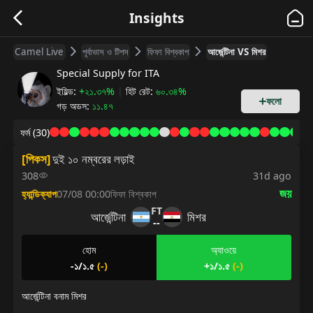
Insights
Camel Live
পূর্বাভাস ও টিপস
ফিফা বিশ্বকাপ
আর্জেন্টিনা VS মিশর
Special Supply for ITA
ইয়িল্ড
:
+২১.৩৭%
|
হিট রেট
:
৬০.৩৪%
ফলো
গড় অডস
:
১১.৪৭
ফর্ম
(30)
[
পিকস
]
দুই ১০ নম্বরের লড়াই
308
31d ago
জয়
হ্যান্ডিক্যাপ
07/08 00:00
ফিফা বিশ্বকাপ
FT
আর্জেন্টিনা
মিশর
--
হোম
অ্যাওয়ে
-১/১.৫
(
-
)
+১/১.৫
(
-
)
আর্জেন্টিনা বনাম মিশর
