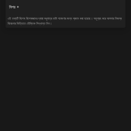
মিশর +
এই তথ্যটি বিশেষ বিশেষজ্ঞদের দ্বারা শুধুমাত্র ডাটা গবেষণার জন্য প্রদান করা হয়েছে। অনুগ্রহ করে আপনার নিজস্ব
বিবেচনার ভিত্তিতে যৌক্তিক সিদ্ধান্ত নিন।