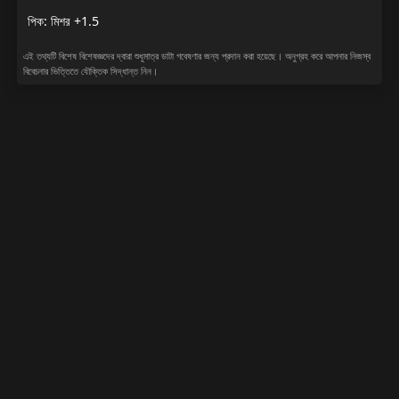
পিক: মিশর +1.5
এই তথ্যটি বিশেষ বিশেষজ্ঞদের দ্বারা শুধুমাত্র ডাটা গবেষণার জন্য প্রদান করা হয়েছে। অনুগ্রহ করে আপনার নিজস্ব
বিবেচনার ভিত্তিতে যৌক্তিক সিদ্ধান্ত নিন।