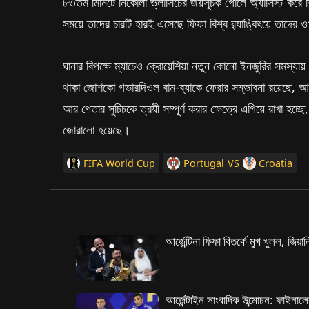
৮৩তম মিনিটে নিকোলা ভ্লাসিচের জয়সূচক গোলে অ্যাসিস্ট করে বি
সময়ে তাদের চারটি হারই এসেছে ফিফা বিশ্ব র‌্যাঙ্কিংয়ে তাদের ও
ঘানার বিপক্ষে ম্যাচেও ক্রোয়েশিয়া নতুন কোনো ইনজুরির সমস্য
থাকা জোশকো গভারদিওল বাম-ব্যাকে ফেরার সম্ভাবনা রয়েছে, আ
আর পেতার সুচিচকে ত্রয়ী সম্পূর্ণ করার ক্ষেত্রে এগিয়ে রাখা হ
জোরালো হয়েছে।
FIFA World Cup
Portugal
VS
Croatia
আর্জেন্টিনা ফিফা বিতর্কে মুখ খুলল, জিয়া
আর্জেন্টাইন সাংবাদিক উন্মোচন: ফাইনাল