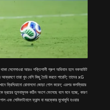
 স্থানে থাকা সেলেসাওরা আরও শক্তিশালী গ্রুপ অভিযান হলে নকআউট
নে আক্রমণে তারা খুব বেশি কিছু তৈরি করতে পারেনি; তাদের xG
েখানে ক্রিশ্চিয়ানো রোনালদো জোড়া গোল করেন; এরপর কলম্বিয়ার
র দলকে ড্রয়ের তুলনামূলক কঠিন অংশে ফেলেছে বলে মনে হচ্ছে, কারণ
গাল এবং সেমিফাইনালে ফ্রান্স বা মরক্কোর মুখোমুখি হওয়ার