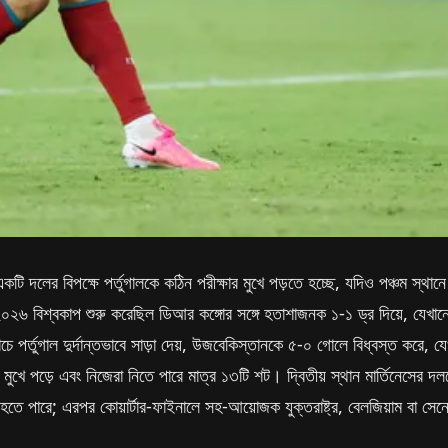
কা একটি দলের বিপক্ষে পর্তুগালকে কঠিন পরীক্ষার মুখে পড়তে হচ্ছে, যদিও পঞ্চম
২০২৬ বিশ্বকাপ শুরু করেছিল ডিআর কঙ্গোর সঙ্গে হতাশাজনক ১-১ ড্র দিয়ে, যেখা
চে পর্তুগাল দুর্দান্তভাবে সাড়া দেয়, উজবেকিস্তানকে ৫-০ গোলে বিধ্বস্ত করে, য
টের মুখে পড়ে এবং নিজেরা নিতে পারে মাত্র ১৩টি শট। দ্বিতীয় স্থান মার্তিনেসে
 হতে পারে; এরপর কোয়ার্টার-ফাইনালে সহ-আয়োজক যুক্তরাষ্ট্র, বেলজিয়াম বা সেনে