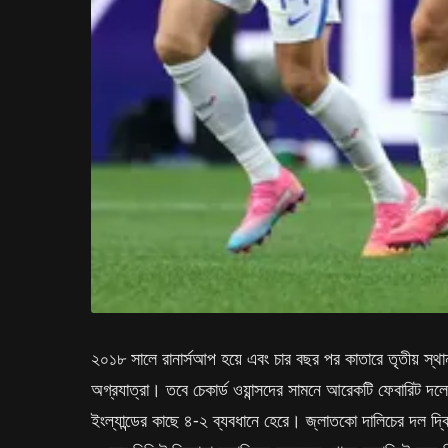
২০১৮ সালে রানার্সআপ হয়ে এবং চার বছর পর কাতারে তৃতীয় স্থান
অগ্রযাত্রা। তবে চেকার্ড ওয়ান্সদের সামনে আরেকটি ফেবারিট দল
ইংল্যান্ডের কাছে ৪-২ ব্যবধানে হেরে। জ্লাতকো দালিচের দল দ্বিতী