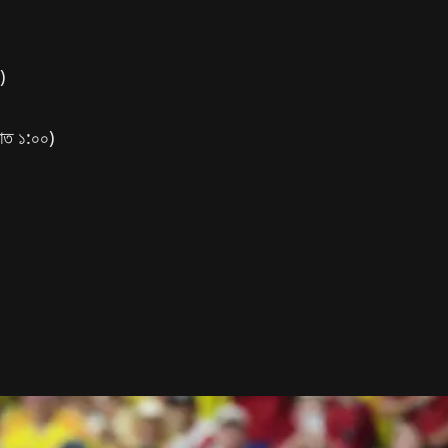
)
রাত ১:০০)