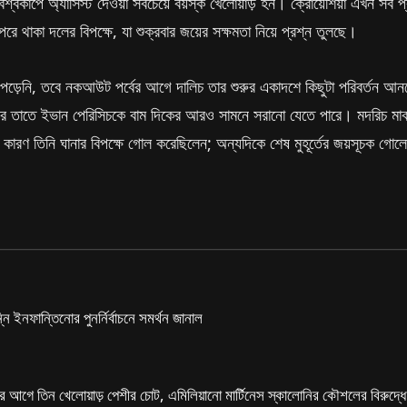
শ্বকাপে অ্যাসিস্ট দেওয়া সবচেয়ে বয়স্ক খেলোয়াড় হন। ক্রোয়েশিয়া এখন সব
পরে থাকা দলের বিপক্ষে, যা শুক্রবার জয়ের সক্ষমতা নিয়ে প্রশ্ন তুলছে।
ায় পড়েনি, তবে নকআউট পর্বের আগে দালিচ তার শুরুর একাদশে কিছুটা পরিবর্তন আন
র তাতে ইভান পেরিসিচকে বাম দিকের আরও সামনে সরানো যেতে পারে। মদরিচ মাঝমাঠ
চ্ছে, কারণ তিনি ঘানার বিপক্ষে গোল করেছিলেন; অন্যদিকে শেষ মুহূর্তের জয়সূচক গ
ন্নি ইনফান্তিনোর পুনর্নির্বাচনে সমর্থন জানাল
ের আগে তিন খেলোয়াড় পেশীর চোট, এমিলিয়ানো মার্টিনেস স্কালোনির কৌশলের বিরুদ্ধ