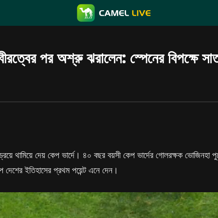
বীরত্বের পর অশ্রু ঝরালেন: স্পেনের বিপক্ষে স
্রয়ে থামিয়ে দেয় কেপ ভার্দে। ৪০ বছর বয়সী কেপ ভার্দের গোলরক্ষক ভোজিনহা পুর
পে দেশের ইতিহাসের প্রথম পয়েন্ট এনে দেন।