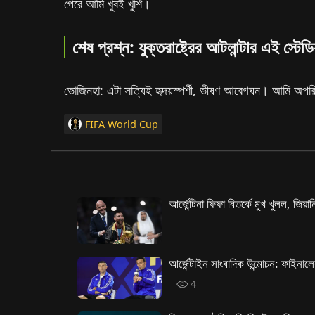
পেরে আমি খুবই খুশি।
শেষ প্রশ্ন: যুক্তরাষ্ট্রের আটলান্টার এই স
ভোজিনহা: এটা সত্যিই হৃদয়স্পর্শী, ভীষণ আবেগঘন। আমি অপরিস
FIFA World Cup
আর্জেন্টিনা ফিফা বিতর্কে মুখ খুলল, জিয়া
আর্জেন্টাইন সাংবাদিক উন্মোচন: ফাইনাল
4