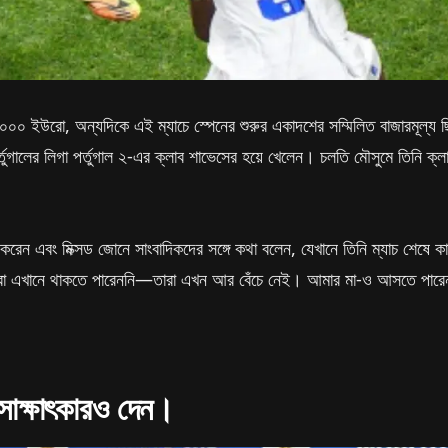
৫০,০০০ ইউরো, অন্যদিকে এই ম্যাচে স্পেনের শুরুর একাদশের সম্মিলিত বাজারমূল্য ছ
ালের লিগা পর্তুগাল ২-এর ক্লাব শাভেসের হয়ে খেলেন। চলতি মৌসুমে তিনি ক্লাব
ণ করেন এবং মিক্সড জোনে সাংবাদিকদের সঙ্গে কথা বলেন, যেখানে তিনি ম্যাচ শেষে 
তে তারা এখানে থাকতে পারেননি—তারা এখন আর বেঁচে নেই। আমার মা-ও আসতে পারেনন
সাক্ষাৎকারও দেন।