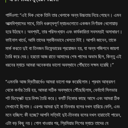
গার্দিওলা: “এই দিক থেকে তিনি তার খেলাকে অন্য উচ্চতায় নিয়ে গেছেন। এমন
আত্মবিশ্বাসের সাথে, তিনি গুরুত্বপূর্ণ ম্যাচগুলোতে একজন নির্ণায়ক খেলোয়াড়
হয়ে উঠছেন। অবশ্যই, তার পরিসংখ্যান এবং কার্যকারিতা সবসময়ই অসাধারণ।
ফাইনাল থার্ডে, আমি তাদের স্বাধীনভাবে খেলতে দিই। আপনি জানেন, তাকে
মার্ক করতে দুই বা তিনজন ডিফেন্ডারের প্রয়োজন হয়, যা অন্য পজিশনে জায়গা
তৈরি করে দেয়। হয়তো আজ রাতে আমাদের শেষ পাসের অভাব ছিল, কিন্তু এই
ধরনের ম্যাচে আমরা অনেকবার ভালো অবস্থানে পৌঁছাতে সক্ষম হয়েছি।”
“এমনকি আজ দ্বিতীয়ার্ধেও আমরা ভালো শুরু করেছিলাম। প্রথম আক্রমণ
থেকে কর্নার তৈরি হয়, আমরা সঠিক অবস্থানে পৌঁছেছিলাম, বের্নার্দো সিলভার
শট ডিফ্লেক্ট হয়ে বিপদ তৈরি করে। বলটি নিকোর কাছে আসে এবং আমরা ঠিক
সেখানেই ছিলাম। এরপর আমরা দুই বা তিনবার বলের দখল হারিয়ে ফেলি, এবং
মনে হচ্ছিল: কী হচ্ছে? আপনি সত্যিই দুই-তিনবার বলের দখল হারাতেই পারেন,
এটা বড় কিছু নয়। গোল খাওয়ার পর, প্রিমিয়ার লিগের ম্যাচে তাদের যে