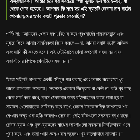
অস্বাভাবিক। আমার মনে হয় সবচেয়ে স্পষ্ট ভুলটি ছিল গুয়েই-এর, যা
থেকে গোল হয়েছে। আপনার কি মনে হয় এই ম্যাচটি জেতার চাপ মাঠের
খেলোয়াড়দের ওপর কতটা প্রভাব ফেলেছিল?
গার্দিওলা: “আমাদের খেলার ধরণ, বিশেষ করে প্রথমার্ধের পারফরম্যান্স এবং
ম্যাচে ফিরে আসার মানসিকতা বিচার করলে—না, আমরা সবাই যথেষ্ট অভিজ্ঞ
এবং জানি কী করতে হবে। এই স্টেডিয়ামে খেলা কখনোই সহজ নয় এবং
এভারটনের বিপক্ষে খেলাটাও সহজ নয়।”
“তারা সত্যিই চমৎকার একটি মৌসুম পার করছে এবং আমার মতে তারা খুব
ভালো রক্ষণভাগ সামলায়। সবসময় একজন ডিফেন্ডার বা কেউ না কেউ খুব কাছ
থেকে মার্ক করে রাখে, ক্রস ঠেকানোর জন্য বাইলাইনের কাছে তারা ছয় বা
সাতজন খেলোয়াড়কে সারিবদ্ধ করে রাখে, জেমস টারকোভস্কি আপনাকে শট
নেওয়ার জন্য এক ইঞ্চি জায়গাও দেবে না, সেই ফাঁকগুলো সবসময় বন্ধ থাকে।
সেন্টার-ব্যাক এবং ফুল-ব্যাকদের মাঝের জায়গাগুলো সবসময় মিডফিল্ডাররা এসে
পূরণ করে, এবং তারা ওয়ান-অন-ওয়ান ডুয়েলও খুব ভালোভাবে সামলায়।”