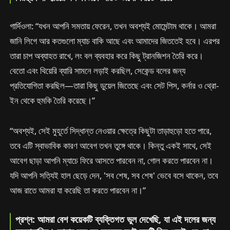
গার্দিওলা: “যখন আপনি সমতায় ফেরেন, তখন অবশ্যই মোমেন্টাম থাকে। আমরা
জানি লিগে আর কতগুলো ম্যাচ বাকি আছে এবং আমাদের জিততেই হবে। এরপর
তারা চাপ অব্যাহত রাখে, লং বল ব্যবহার করে কিছু ট্রানজিশন তৈরি করে।
বেতো এবং থিয়েরি ব্যারি সামনে লড়াই করছিল, সেকেন্ড বলের জন্য
প্রতিযোগিতা করছিল—তারা কিছু ডুয়েল জিতেছে এবং সেট পিস, কর্নার ও থ্রো-
ইন থেকে হুমকি তৈরি করেছে।”
“অবশ্যই, সেই মুহূর্তে সিদ্ধান্ত নেওয়ার ক্ষেত্রে কিছুটা তাড়াহুড়ো হতে পারে,
তবে এটি স্বাভাবিক কারণ আবেগ তখন তুঙ্গে থাকে। কিন্তু একই সাথে, সেই
আবেগ ছাড়া আপনি ম্যাচে ফিরে আসতে পারবেন না, গোল করতে পারবেন না।
যদি আপনি সত্যিই হাল ছেড়ে দেন, 'সব শেষ, সব শেষ' ভেবে বসে থাকেন, তবে
আজ রাতে আমরা যা করেছি তা করতে পারবেন না।”
প্রশ্ন: আমরা বেশ কয়েকটি ব্যক্তিগত ভুল দেখেছি, যা এই দলের জন্য