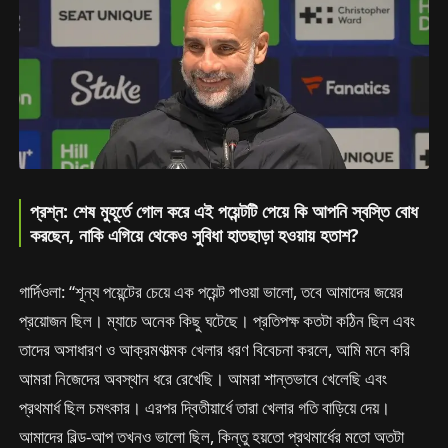
প্রশ্ন: শেষ মুহূর্তে গোল করে এই পয়েন্টটি পেয়ে কি আপনি স্বস্তি বোধ
করছেন, নাকি এগিয়ে থেকেও সুবিধা হাতছাড়া হওয়ায় হতাশ?
গার্দিওলা: “শূন্য পয়েন্টের চেয়ে এক পয়েন্ট পাওয়া ভালো, তবে আমাদের জয়ের
প্রয়োজন ছিল। ম্যাচে অনেক কিছু ঘটেছে। প্রতিপক্ষ কতটা কঠিন ছিল এবং
তাদের অসাধারণ ও আক্রমণাত্মক খেলার ধরণ বিবেচনা করলে, আমি মনে করি
আমরা নিজেদের অবস্থান ধরে রেখেছি। আমরা শান্তভাবে খেলেছি এবং
প্রথমার্ধ ছিল চমৎকার। এরপর দ্বিতীয়ার্ধে তারা খেলার গতি বাড়িয়ে দেয়।
আমাদের বিল্ড-আপ তখনও ভালো ছিল, কিন্তু হয়তো প্রথমার্ধের মতো অতটা