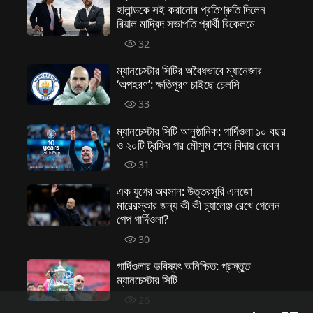
হালান্ডকে সই করানোর প্রতিশ্রুতি দিলেন
রিয়াল মাদ্রিদ সভাপতি প্রার্থী রিকেলমে
32
ম্যানচেস্টার সিটির অবৈধভাবে ম্যানেজার
‘অপহরণ’: ক্ষতিপূরণ চাইছে চেলসি
33
ম্যানচেস্টার সিটি আনুষ্ঠানিক: গার্দিওলা ১০ বছর
ও ২০টি ট্রফির পর মৌসুম শেষে বিদায় নেবেন
31
এক যুগের অবসান: উত্তরসূরি এনজো
মারেরস্কার জন্য কী কী চ্যালেঞ্জ রেখে গেলেন
পেপ গার্দিওলা?
30
গার্দিওলার ভবিষ্যৎ অনিশ্চিত: প্রস্তুত
ম্যানচেস্টার সিটি
26