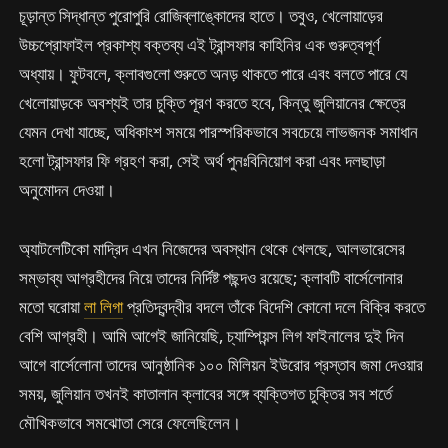
চূড়ান্ত সিদ্ধান্ত পুরোপুরি রোজিব্লাঙ্কোদের হাতে। তবুও, খেলোয়াড়ের
উচ্চপ্রোফাইল প্রকাশ্য বক্তব্য এই ট্রান্সফার কাহিনির এক গুরুত্বপূর্ণ
অধ্যায়। ফুটবলে, ক্লাবগুলো শুরুতে অনড় থাকতে পারে এবং বলতে পারে যে
খেলোয়াড়কে অবশ্যই তার চুক্তি পূরণ করতে হবে, কিন্তু জুলিয়ানের ক্ষেত্রে
যেমন দেখা যাচ্ছে, অধিকাংশ সময়ে পারস্পরিকভাবে সবচেয়ে লাভজনক সমাধান
হলো ট্রান্সফার ফি গ্রহণ করা, সেই অর্থ পুনঃবিনিয়োগ করা এবং দলছাড়া
অনুমোদন দেওয়া।
অ্যাটলেটিকো মাদ্রিদ এখন নিজেদের অবস্থান থেকে খেলছে, আলভারেসের
সম্ভাব্য আগ্রহীদের নিয়ে তাদের নির্দিষ্ট পছন্দও রয়েছে; ক্লাবটি বার্সেলোনার
মতো ঘরোয়া
লা লিগা
প্রতিদ্বন্দ্বীর বদলে তাঁকে বিদেশি কোনো দলে বিক্রি করতে
বেশি আগ্রহী। আমি আগেই জানিয়েছি, চ্যাম্পিয়ন্স লিগ ফাইনালের দুই দিন
আগে বার্সেলোনা তাদের আনুষ্ঠানিক ১০০ মিলিয়ন ইউরোর প্রস্তাব জমা দেওয়ার
সময়, জুলিয়ান তখনই কাতালান ক্লাবের সঙ্গে ব্যক্তিগত চুক্তির সব শর্তে
মৌখিকভাবে সমঝোতা সেরে ফেলেছিলেন।