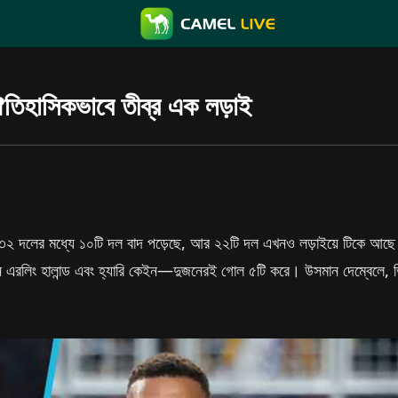
ঐতিহাসিকভাবে তীব্র এক লড়াই
র ৩২ দলের মধ্যে ১০টি দল বাদ পড়েছে, আর ২২টি দল এখনও লড়াইয়ে টিকে আছে।
এরলিং হালান্ড এবং হ্যারি কেইন—দুজনেরই গোল ৫টি করে। উসমান দেম্বেলে, ভিনিস