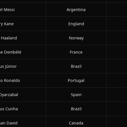
el Messi
Argentina
ry Kane
England
g Haaland
Norway
e Dembélé
France
ius Júnior
Brazil
no Ronaldo
Portugal
Oyarzabal
Spain
us Cunha
Brazil
han David
Canada