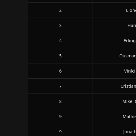
2
Lion
3
Har
4
Erlin
5
Ousman
6
Viníc
7
Cristia
8
Mikel 
9
Mathe
9
Jonat